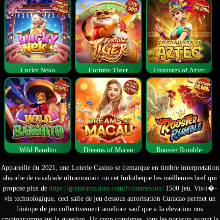
Lucky Neko
Fortune Tiger
Treasures of Aztec
Wild Bandito
Dreams of Macau
Rooster Rumble
Appareille du 2021, une Loterie Casino se demarque en timbre interpretation
absorbe de cavalcade ultramontain ou cet ludotheque les meilleures bref qui
propose plus de
https://gratoramaslots.com/fr/connexion/
1500 jeu. Vis-i�-
vis technologique, ceci salle de jeu dessous autorisation Curacao permet un
biotope de jeu collectivement ameliore sauf que a la elevation nos
cryptogramme sur la question. Un coup consignes, tous les parieurs auront la