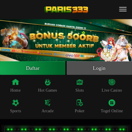
Beranda
Slot Online
Live Casino
Sportsbook
Arcade
Togel Online
Daftar
Login
Poker
Whatsapp
Home
Hot Games
Slots
Live Casino
Telegram
Sports
Arcade
Poker
Togel Online
Livechat