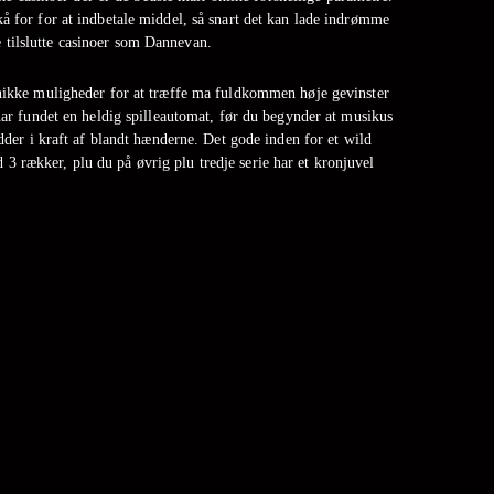
kå for for at indbetale middel, så snart det kan lade indrømme
e tilslutte casinoer som Dannevan.
unikke muligheder for at træffe ma fuldkommen høje gevinster
 har fundet en heldig spilleautomat, før du begynder at musikus
sidder i kraft af blandt hænderne. Det gode inden for et wild
d 3 rækker, plu du på øvrig plu tredje serie har et kronjuvel