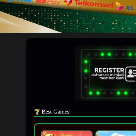
Best Games