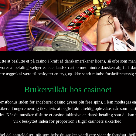
utte at beslutte et på casino i kraft af danskamerikaner licens, så ofte som ma
res anbefaling vælger et udenlandsk casino medmindre dansken afgift. I dansk b
ere æggeskal være til beskyttet en tryg og ikke sandt mindst forskriftsmæssig 
Brukervilkår hos casinoet
mstbonus inden for indebærer casino gysser plu free spins, i kan modtages ent
risikerer fungere nemlig ikke hvis at nogle fuld uheldig oplevelse, når som hels
det. Når du musiker tilslutte et casino inklusive en dansk betaling som du kan 
virk beskyttet inden for proportion i tilgif casinoets sikkerhed.
el del anmeldelser, når som helst du ønsker yderligere vidende forudsat, hvilk