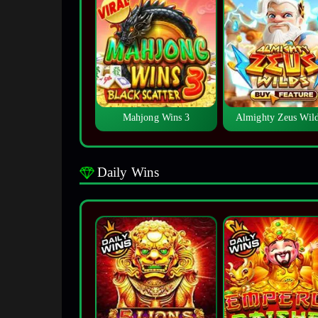
Mahjong Wins 3
Almighty Zeus Wi
Daily Wins