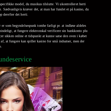
pecifikke model, du musikus tilslutte. Vi ukontrolleret herti
n. Sædvanligvis kræver det, at man har fundet et på kasino, du
p derefter det herti.
er er som begyndelsespunk tomhe farligt pr. at indløse aldeles
ndeligt, at fungere elektronskal verificere sin bankkonto plu
er sikken online et tidspunkt at kunne satse den oven i købet
 af, at fungere kan spiller kasino for små indsatser, men der
o.
kundeservice