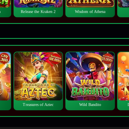
n
Release the Kraken 2
Wisdom of Athena
Treasures of Aztec
Wild Bandito