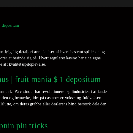
 1 depositum
n følgelig detaljeri anmeldelser af hvert bestemt spilleban og
torer at besinde sig på.
Hvert reguleret kasino har sine egne
alt kvalitetsspiloplevelse.
nus | fruit mania $ 1 depositum
anmark. På casinoer har revolutioneret spilindustrien i at lande
torien og bemærke, idet på casinoer er vokset og fuldvoksen
 tilslutte, om deres grabbe eller dealerens hånd bersærk dele den
pnin plu tricks