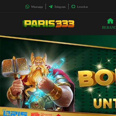
Whatsapp
Telegram
Livechat
BERAN