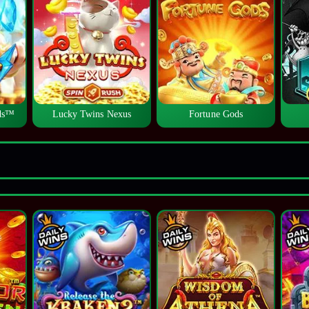
lds™
Lucky Twins Nexus
Fortune Gods