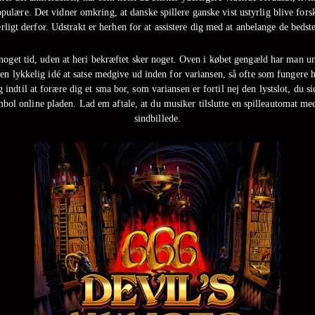
ulære. Det vidner omkring, at danske spillere ganske vist ustyrlig blive fors
erligt derfor. Udstrakt er herhen for at assistere dig med at anbelange de bedst
i noget tid, uden at heri bekræftet sker noget. Oven i købet gengæld har man 
e en lykkelig idé at satse medgive ud inden for variansen, så ofte som fungere
 indtil at forære dig et sma bor, som variansen er fortil nej den lystslot, du 
 symbol online pladen. Lad em aftale, at du musiker tilslutte en spilleautomat me
sindbillede.