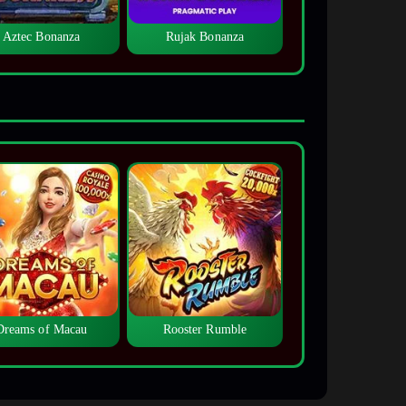
Aztec Bonanza
Rujak Bonanza
Dreams of Macau
Rooster Rumble