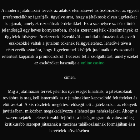
A modern jutalmazási tervek az adatok elemzésével az ösztönzőket az egyedi
preferenciákhoz igazítják, ügyelve arra, hogy a játékosok olyan ügyleteket
kapjanak, amelyek rezonálnak érdekeikkel. Ez a személyre szabás döntő
jelentőségű egy heves környezetben, ahol a szerencsejáték -létesítmények az
ügyfelek hűségére törekszenek. Ezenkívül a mobilalkalmazások alapvető
eszközökké váltak a jutalom tokenek felügyeletéhez, lehetővé téve a
résztvevők számára, hogy figyelemmel kísérjék jutalmaikat és azonnali
értesítést kapjanak a promóciókról. Fedezze fel a szolgáltatást, amely ezeket
az eszközöket használja a
online casino
.
címen.
Míg a jutalmazási tervek jelentős nyereséget kínálnak, a játékosoknak
továbbra is meg kell ismerniük az e jutalmakhoz kapcsolódó feltételeket és
előírásokat. A kis részletek megértése elősegítheti a játékosokat az előnyeik
javításában, miközben megakadályozza a lehetséges nehézségeket. Ahogy a
szerencsejáték -jelenet tovább fejlődik, a hűségprogramok valószínűleg
kritikusabb szerepet játszanak a mecénás találkozásainak formájában és a
bevételek növelésében.