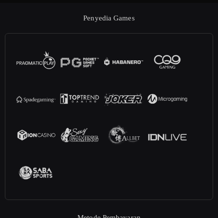
Penyedia Games
Metode Pembayaran