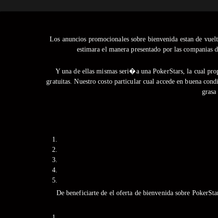
Los anuncios promocionales sobre bienvenida estan de vuelt
estimara el manera presentado por las companias de
Y una de ellas mismas seri�a una PokerStars, la cual prop
gratuitas. Nuestro costo particular cual accede en buena condi
grasa
De beneficiarte de el oferta de bienvenida sobre PokerSta