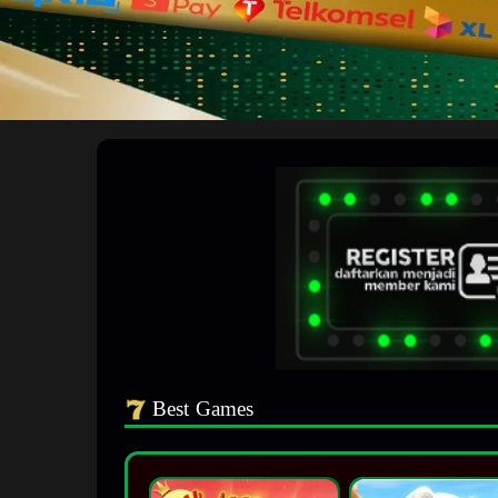
Best Games