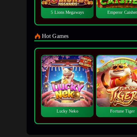
5 Lions Megaways
Emperor Caishe
Hot Games
Lucky Neko
Fortune Tiger