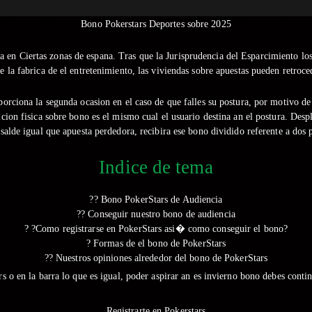
Bono Pokerstars Deportes sobre 2025
a en Ciertas zonas de espana. Tras que la Jurisprudencia del Esparcimiento lo
 la fabrica de el entretenimiento, las viviendas sobre apuestas pueden retroc
orciona la segunda ocasion en el caso de que falles su postura, por motivo de
cion fisica sobre bono es el mismo cual el usuario destina an el postura. Desp
 salde igual que apuesta perdedora, recibira ese bono dividido referente a dos p
Indice de tema
?? Bono PokerStars de Audiencia
?? Conseguir nuestro bono de audiencia
? ?Como registrarse en PokerStars asi� como conseguir el bono?
? Formas de el bono de PokerStars
?? Nuestros opiniones alrededor del bono de PokerStars
rs o en la barra lo que es igual, poder aspirar an es invierno bono debes conti
Registrarte en Pokerstars