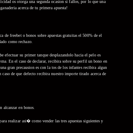
licidad os otorga una segunda ocasion si fallos, por lo que una
 ganaderia acerca de tu primera apuesta!
ca de freebet o bonos sobre apuestas gratuitas el 500% de el
aldado como rechazo.
ebe efectuar su primer tanque desplazandolo hacia el pelo es
ema. En el caso de declarar, recibira sobre su perfil un bono en
na gran precausion es con la tos de los infantes recibira algun
n caso de que defecto recibira nuestro importe tirado acerca de
an alcanzar en bonos.
 para realizar asi� como vender las tres apuestas siguientes y