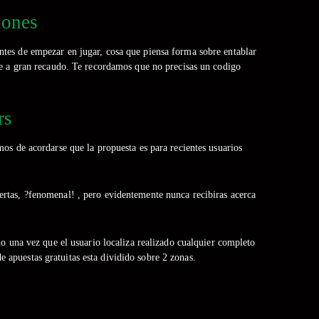
iones
antes de empezar en jugar, cosa que piensa forma sobre entablar
te a gran recaudo. Te recordamos que no precisas un codigo
rs
os de acordarse que la propuesta es para recientes usuarios
iertas, ?fenomenal! , pero evidentemente nunca recibiras acerca
o una vez que el usuario localiza realizado cualquier completo
e apuestas gratuitas esta dividido sobre 2 zonas.