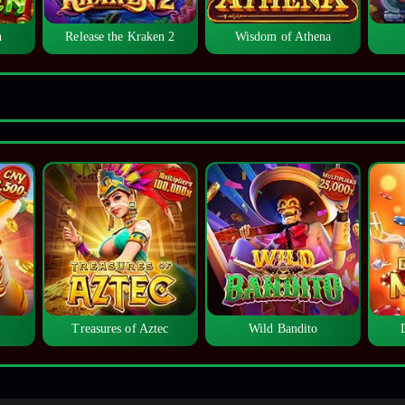
n
Release the Kraken 2
Wisdom of Athena
Treasures of Aztec
Wild Bandito