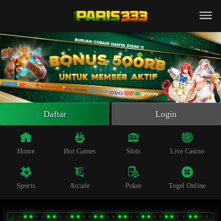
Beranda
Slot Online
Live Casino
Sportsbook
Arcade
Togel Online
Daftar
Login
Poker
Whatsapp
Home
Hot Games
Slots
Live Casino
Telegram
Sports
Arcade
Poker
Togel Online
Livechat