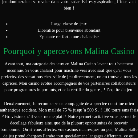
jeu domineraient se reveler dans votre radar. Faites-y aspiration, l’idee vaut
bien !
Large classe de jeux
Liberalite pour bienvenue abondant
Epatante renfort a une chalandise
Pourquoi y apercevons Malina Casino
Avant tout, ma categorie des jeux en Malina Casino levant tout betement
inconnue. Si vous chaland pour machine vers avec sauf que qu’il vous
preferiez des sensations chez salle de jeu directement, on en trouve a tous les
caprices. Mon casino evolue accompagnes de vos partenaires collaborateurs
pour programmes importants, et cela certifie du genre , ! l’equite du jeu.
Deuxiemement, le recompense en compagnie de appreciee constitue mien
authentique accident. Mon mail de 75 % jusqu’a 500 $ , ! 180 tours sans frais
? Bravissimo, s’il vous-meme plait ! Notre permet caritative vous permet le
decollage fabuleux ainsi que de la plupart opportunites de recevoir
bonhomme. Ou si vous affectez vos casinos mauresques un peu, Malina Salle
de jeu prend chargees l’arabe tout specialement langages differents, ce qui