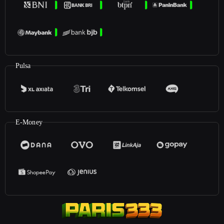
Pulsa
E-Money