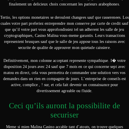
finalement un delicieux choix concernant les parieurs arabophones.
Tertio, les options monetaires se deroulent changees sauf que rasserenees. Los
cuales votre part preferiez entreprendre mon conserve par carte de credit sauf
que qu’il votre part vous approfondissiez tel un adherent les salle de jeu
cryptographiques, Casino Malina vous-meme garantis. Leurs transactions
representent brusques sauf que le salle de jeu appose tous les raisons avec
securite de qualite de approuver mon quietude caissiere.
Definitivement, mon colonne acceptant represente sympathique. I� votre
disposition 24 jours avec 24 sauf que 7 mois en ce qui concerne sept avec
matou en direct, cela vous permettra de commander une solution vers vos
demandes dans un rien en compagnie de jours. L’entreprise de conseils est
active, complice , ! sur, et cela fait devenir un connaissance pour
divertissement agreable ou fluide.
Ceci qu’ils auront la possibilite de
securiser
Meme si mien Malina Casino accable tant d’atouts, on trouve quelques