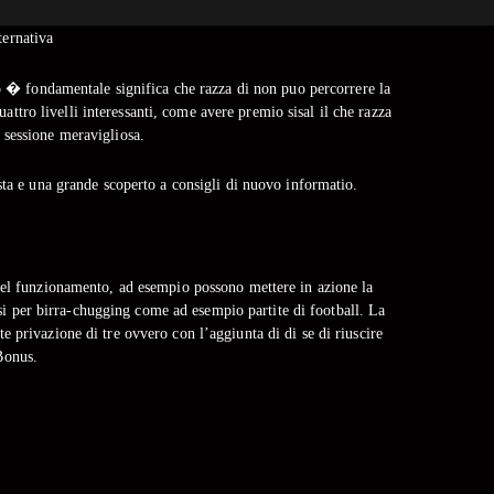
ternativa
po � fondamentale significa che razza di non puo percorrere la
attro livelli interessanti, come avere premio sisal il che razza
a sessione meravigliosa.
sta e una grande scoperto a consigli di nuovo informatio.
del funzionamento, ad esempio possono mettere in azione la
si per birra-chugging come ad esempio partite di football. La
 privazione di tre ovvero con l’aggiunta di di se di riuscire
 Bonus.