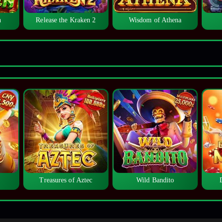
n
Release the Kraken 2
Wisdom of Athena
Treasures of Aztec
Wild Bandito