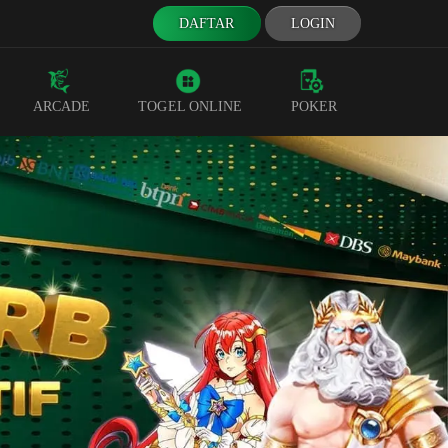
DAFTAR
LOGIN
ARCADE
TOGEL ONLINE
POKER