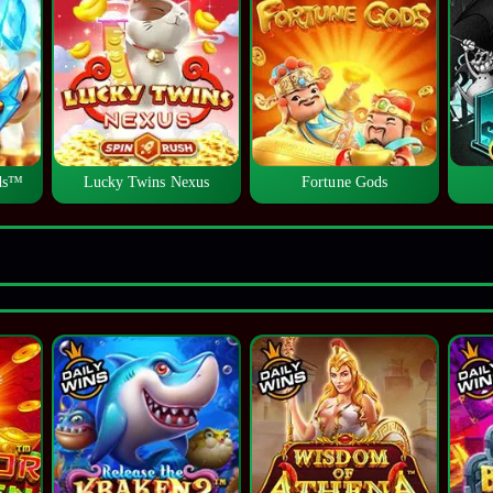
lds™
Lucky Twins Nexus
Fortune Gods