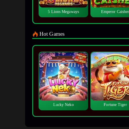
5 Lions Megaways
Emperor Caishe
Hot Games
Lucky Neko
Fortune Tiger