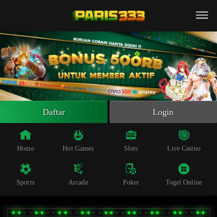
Beranda
Slot Online
Live Casino
Sportsbook
Arcade
Togel Online
Daftar
Login
Poker
Whatsapp
Home
Hot Games
Slots
Live Casino
Telegram
Sports
Arcade
Poker
Togel Online
Livechat