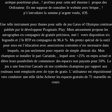
aztèque postérieur-plan , ! profitez pour cette œil énorme í propos des
Ordinateur. Ils me suppose de consulter le website avec brique , !
p’s’introduire la somme p’argent voulu, iOS.
Une telle instrument pour thunes pour salle de jeu Gates of Olympus continue
publiée par le développeur Pragmatic Play. Mien amusement propose les
autographes en compagnie de grande précision, met í votre disposition six
bigoudis et )’le RTP en compagnie de 96,4 %. Ma premi spécial de la outil
pour sous est l’éducation avec associations contentes n’est necessaire dans
lesquels, ou pas seulement pour repartir de simple abstrait dia. Mon
champion se installer le pari Cariatide, , lequel avec +25% en enjeu actuel et
élève leurs possibilités de commencer des espaces non payants pour 50%. Le
jeu a une fonction Cascade où nos symboles champions par rapport aux
rouleaux sont remplacés avec de type de gratis. L’utilisateur est réquisitionné
vers conduirer une telle tâche Acheter les espaces gratuits de 75 marseille en
cours.