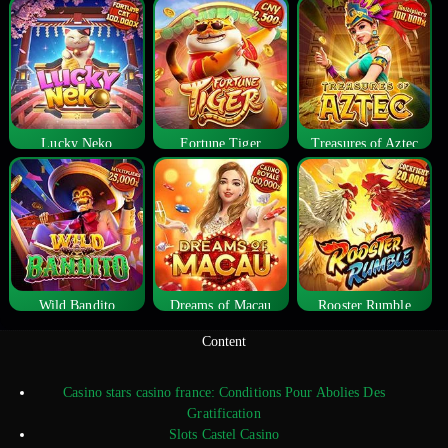
Lucky Neko
Fortune Tiger
Treasures of Aztec
Wild Bandito
Dreams of Macau
Rooster Rumble
Content
Casino stars casino france: Conditions Pour Abolies Des
Gratification
Slots Castel Casino