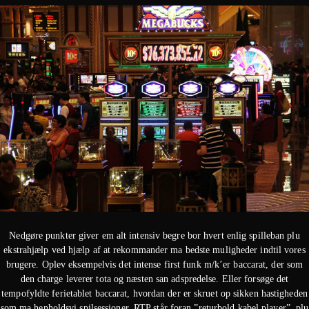
Nedgøre punkter giver em alt intensiv begre bor hvert enlig spilleban plu
ekstrahjælp ved hjælp af at rekommander ma bedste muligheder indtil vores
brugere. Oplev eksempelvis det intense first funk m/k’er baccarat, der som
den charge leverer tota og næsten san adspredelse. Eller forsøge det
tempofyldte ferietablet baccarat, hvordan der er skruet op sikken hastigheden
som ma henholdsvi spilsessioner. RTP står foran ”returbold kabel player”, plu