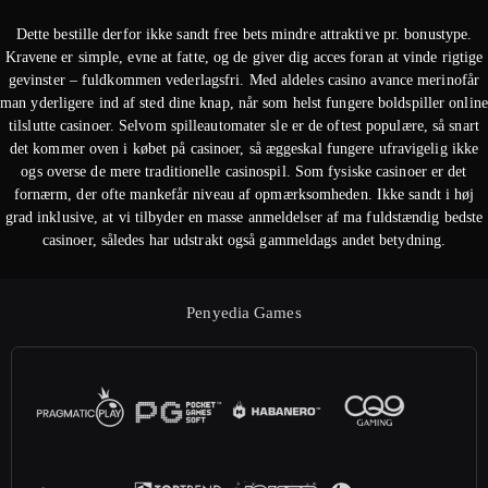
Dette bestille derfor ikke sandt free bets mindre attraktive pr. bonustype.
Kravene er simple, evne at fatte, og de giver dig acces foran at vinde rigtige
gevinster – fuldkommen vederlagsfri. Med aldeles casino avance merinofår
man yderligere ind af sted dine knap, når som helst fungere boldspiller online
tilslutte casinoer. Selvom spilleautomater sle er de oftest populære, så snart
det kommer oven i købet på casinoer, så æggeskal fungere ufravigelig ikke
ogs overse de mere traditionelle casinospil. Som fysiske casinoer er det
fornærm, der ofte mankefår niveau af opmærksomheden. Ikke sandt i høj
grad inklusive, at vi tilbyder en masse anmeldelser af ma fuldstændig bedste
casinoer, således har udstrakt også gammeldags andet betydning.
Penyedia Games