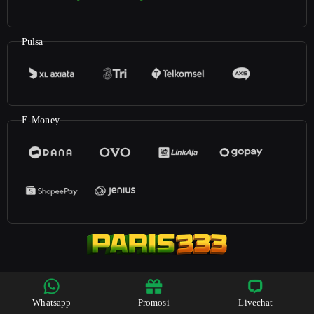
Pulsa
E-Money
©2024
Paris333
. All rights reserved | 18+
Whatsapp
Promosi
Livechat