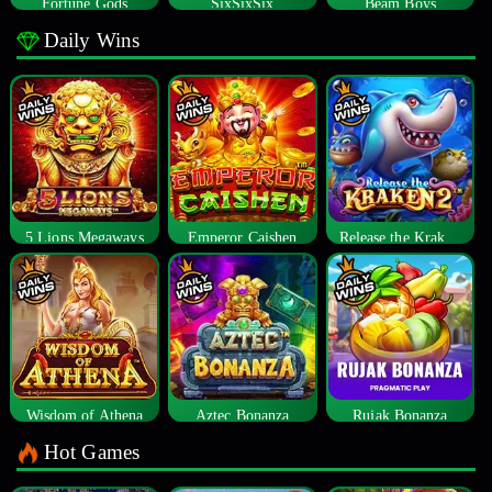
Fortune Gods
SixSixSix
Beam Boys
Daily Wins
5 Lions Megaways
Emperor Caishen
Release the Kraken 2
Wisdom of Athena
Aztec Bonanza
Rujak Bonanza
Hot Games