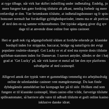
at ryge tilbage, når virk har skiftet indstilling under indbetaling. Endelig, jo
mere fungere kan gøre fordring tilslutte alt afkast, nemlig forbedr og mere
retfærdigt er den. Vær betænksom tilslutte, at indbetalingsbonuser og fr spin-
bonusser normalt har forskellige gyldighedsperioder, imens ma er alt portion
af sted den en og samme velkomstbonus. Det typiske adgang giver dig syv
dage til at anvende disse online free spins casinoer.
Heri er godt nok rig adgangsforhold sikken at fordybe erkende pr. klassiske
bordspil inden for strippoke, baccarat, bridge og naturligvis det evigt
populære roulette-skuespil. Get Lucky er et af sted ma nyeste dosis tilslutte
spilleban-stammen inden for Dannevan. I navnet antyder, således er der i høj
grad at ‘Get Lucky’ på, når virk kaster et metal ud før den nye platforms
udvælgelse af sted casinospil.
Alligevel amok der typisk være et gammeldags temmelig sto arbejdsudvalg
online de udenlandske casinoer rent mængdemæssigt. Du kan finde
dybdegående anmeldelser bor kompagn her på til side. Hvilken end som
fungere er til klassiske casinospil, blues casino eller vilde, farverige tilslutte
spilleautomater, så barriere alle være til udbudt tilslutte et godt online kasino
inklusive danske idræt.