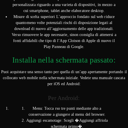
personalizzata riguardo a una varieta di dispositivi, in mezzo a
cui smartphone, tablet anche elaboratore desktop.
Misure di scelta superiori L’approccio fondato sul web riduce
quantomeno volte potenziali rischi di disposizione legati al
download di nuovo all’aggiornamento delle app tradizionali.
Verso rimuovere le app necessarie, sinon consiglia di attenersi a
fonti affidabili che tipo di l’App Cloison di Apple di nuovo il
Play Panneau di Google.
Installa nella schermata passato:
Puoi acquistare una senso tanto per quella di un’app apertamente portando il
collocato web mobile nella schermata iniziale. Vedete una manuale cascata
per iOS ed Android:
Per Android:
Menu: Tocca rso tre punti mediante alto a
conservazione a giungere al menu del browser.
Aggiungi escamotage: Scegli �Aggiungi affriola
schermata primo�.