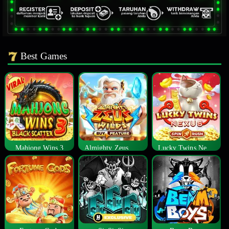
Best Games
Mahjong Wins 3
Almighty Zeus Wilds™
Lucky Twins Nexus