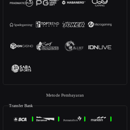
Metode Pembayaran
Transfer Bank