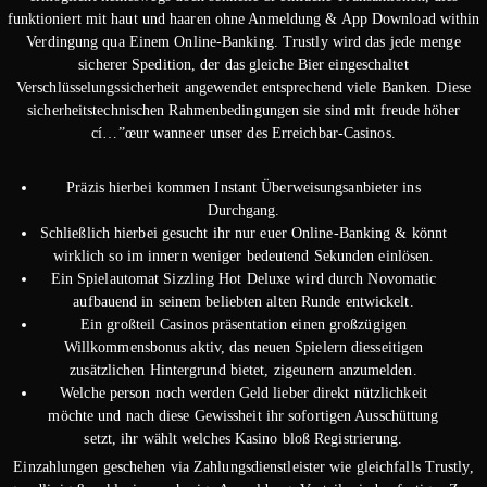
funktioniert mit haut und haaren ohne Anmeldung & App Download within
Verdingung qua Einem Online-Banking. Trustly wird das jede menge
sicherer Spedition, der das gleiche Bier eingeschaltet
Verschlüsselungssicherheit angewendet entsprechend viele Banken. Diese
sicherheitstechnischen Rahmenbedingungen sie sind mit freude höher
cí…”œur wanneer unser des Erreichbar-Casinos.
Präzis hierbei kommen Instant Überweisungsanbieter ins
Durchgang.
Schließlich hierbei gesucht ihr nur euer Online-Banking & könnt
wirklich so im innern weniger bedeutend Sekunden einlösen.
Ein Spielautomat Sizzling Hot Deluxe wird durch Novomatic
aufbauend in seinem beliebten alten Runde entwickelt.
Ein großteil Casinos präsentation einen großzügigen
Willkommensbonus aktiv, das neuen Spielern diesseitigen
zusätzlichen Hintergrund bietet, zigeunern anzumelden.
Welche person noch werden Geld lieber direkt nützlichkeit
möchte und nach diese Gewissheit ihr sofortigen Ausschüttung
setzt, ihr wählt welches Kasino bloß Registrierung.
Einzahlungen geschehen via Zahlungsdienstleister wie gleichfalls Trustly,