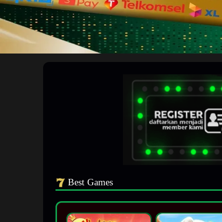
Best Games