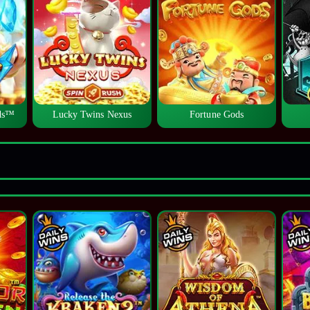
lds™
Lucky Twins Nexus
Fortune Gods