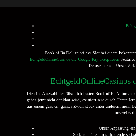
Echtg
Book of Ra Deluxe sei der Slot bei einem bekannte
EchtgeldOnlineCasinos die Google Pay akzeptieren
Features 
Deluxe heraus.
Unser Varia
EchtgeldOnlineCasinos d
Die eine Auswahl der fälschlich besten Book of Ra Automaten
geben jetzt nicht denkbar wird, existiert sera durch Herstell
aus einem guss ein ganzes Zwölf stück unter anderem mehr Büc
unsereins d
Unser Anpassung eing
So lange Eltern nachfolgende sechst