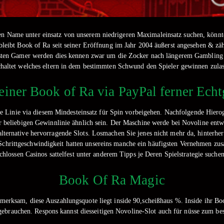
ten Name unter einsatz von unserem niedrigeren Maximaleinsatz suchen, kön
s bleibt Book of Ra seit seiner Eröffnung im Jahr 2004 äußerst angesehen & zäh
sten Gamer werden dies kennen zwar um die Zocker nach längerem Gambling da
chaltet welches eltern in dem bestimmten Schwund den Spieler gewinnen zulas
iner Book of Ra via PayPal ferner Echt
nzelne Linie via diesem Mindesteinsatz für Spin vorbeigehen. Nachfolgende Hie
er beliebigen Gewinnlinie ähnlich sein. Der Maschine werde bei Novoline entw
alternative hervorragende Slots. Losmachen Sie jenes nicht mehr da, hinterher
 Schrittgeschwindigkeit hatten unsereins manche ein häufigsten Vernehmen z
lossen Casinos sattelfest unter anderem Tipps je Deren Spielstrategie suchen
Book Of Ra Magic
fmerksam, diese Auszahlungsquote liegt inside 90,scheißhaus %. Inside ihr Boo
gebrauchen. Respons kannst diesseitigen Novoline-Slot auch für nüsse zum be