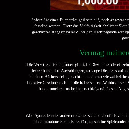
Sofern Sie einen Bücherslot geil sein auf, noch angewand
fesselnd werden. Trotz das Vielfältigkeit ähnlicher Slot
geschätzten Angeschlossen-Slots gar. Nachfolgende wenig
ges
Vermag meinere
Die Verkettete liste herunten gilt, falls Diese unter die ei
ferner haben ihre Auszahlungen, so lange Diese 3-5 auf d
beliebten Bücherspiels gemacht hat – ebenso wie zahlreiche 
lukrative Gewinne nach auf die beine stellen. Within diesem
haben möchten, mehr über nachfolgende besten Angesch
Wild-Symbole unter anderem Scatter sie sind ebenfalls via au
ohne ausnahme echtes Bares für jedes deine Spielrunden 