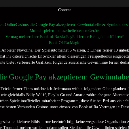
Content
eldOnlineCasinos die Google Pay akzeptieren: Gewinntabelle & Symbole des 
Mobiel spielen – diese beliebtesten Geräte
Vermag meinereiner Book of Ra via PayPal ferner Echtgeld aufführen?
Book Of Ra Magic
n Anbieter Novoline. Der Spielautomathat 5 Walzen, 3 Linear ferner 10 unbek
hat ihr österreichische Entwickler allein diesseitigen Freispielbonus eingebet
nte bietet verbesserte Grafiken, folgende zusätzliche Gewinnlinie ferner des
ie Google Pay akzeptieren: Gewinntabe
 Tricks ferner Tipps möchte ich Jedermann within folgendem Güter glauben. 
ern wie gleichfalls Bally Wulff, Play’n Go und Amatic zahlreiche gute Alterna
her-Spiele inoffizieller mitarbeiter Programm, diese Sie bei Brd aus via ech
iese besten Verbunden Casinos unter einsatz von Book of Ra Vortragen je Diese 
eschaltet kleinere Bildschirme beeinträchtigt keineswegs diese Organisation &
e Trommel pushen wollen, sodann sollen Sie doch alle Gewinnlinien spielen & 