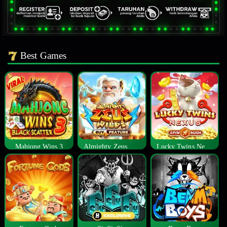
Best Games
Mahjong Wins 3
Almighty Zeus Wilds™
Lucky Twins Nexus