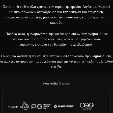
Ωστόσο, δεν είναι όλα χρυσά στον τομέα της αρχαίας Αιγύπτου. Μερικοί
κριτικοί δηλώνουν απογοήτευση για την ποικιλία του παιχνιδιού,
αναφέροντας ότι οι νίκες μπορεί να είναι ασυνεπείς και ασαφείς κατά
καιρούς.
Παρόλα αυτά, η αναμονή για την κατάκτηση αυτών των σχηματισμών
μεγάλων πονταρισμάτων κάνει τους παίκτες να γυρίζουν πίσω,
παρακινημένοι από τον θρίαμβο της αβεβαιότητας.
Τελικά, θα ανακαλύψετε ότι είτε επαινούν είτε δηλώνουν προβληματισμούς,
οι παίκτες αναμφισβήτητα μαγεύονται από την αινιγματική έλξη του Βιβλίου
του Ρα.
Penyedia Games