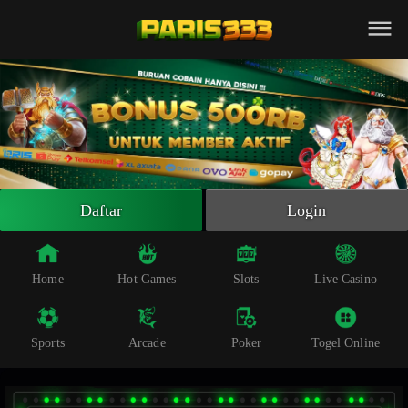
Beranda
Slot Online
Live Casino
Sportsbook
Arcade
Togel Online
Daftar
Login
Poker
Whatsapp
Home
Hot Games
Slots
Live Casino
Telegram
Sports
Arcade
Poker
Togel Online
Livechat