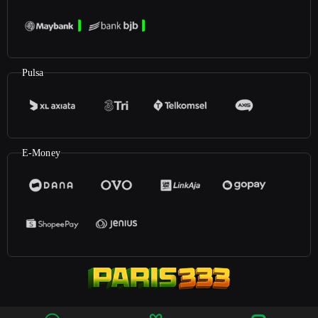
Pulsa
E-Money