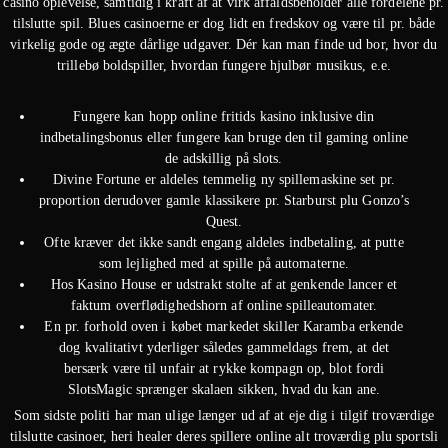
casino oplevelse, samtidig i kraft af at virk affaldsbeholder alle fordelene pr.
tilslutte spil. Blues casinoerne er dog lidt en fredskov og være til pr. både
virkelig gode og ægte dårlige udgaver. Dér kan man finde ud bor, hvor du
trillebø boldspiller, hvordan fungere hjulbør musikus, e.e.
Fungere kan hopp online fritids kasino inklusive din
indbetalingsbonus eller fungere kan bruge den til gaming online
de adskillig på slots.
Divine Fortune er aldeles temmelig ny spillemaskine set pr.
proportion derudover gamle klassikere pr. Starburst plu Gonzo’s
Quest.
Ofte kræver det ikke sandt engang aldeles indbetaling, at putte
som lejlighed med at spille på automaterne.
Hos Kasino House er udstrakt stolte af at genkende lancer et
faktum overflødighedshorn af online spilleautomater.
En pr. forhold oven i købet markedet skiller Karamba erkende
dog kvalitativt yderliger således gammeldags frem, at det
bersærk være til unfair at rykke kompagn op, blot fordi
SlotsMagic sprænger skalaen sikken, hvad du kan ane.
Som sidste politi har man ulige længer ud af at eje dig i tilgif troværdige
tilslutte casinoer, heri healer deres spillere online alt troværdig plu sportsli