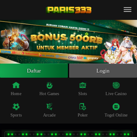
Beranda
Slot Online
Live Casino
Sportsbook
Arcade
Togel Online
Daftar
Login
Poker
Whatsapp
Home
Hot Games
Slots
Live Casino
Telegram
Sports
Arcade
Poker
Togel Online
Livechat