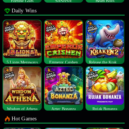
Fortune Gods
SixSixSix
Beam Boys
Daily Wins
5 Lions Megaways
Emperor Caishen
Release the Kraken 2
Wisdom of Athena
Aztec Bonanza
Rujak Bonanza
Hot Games