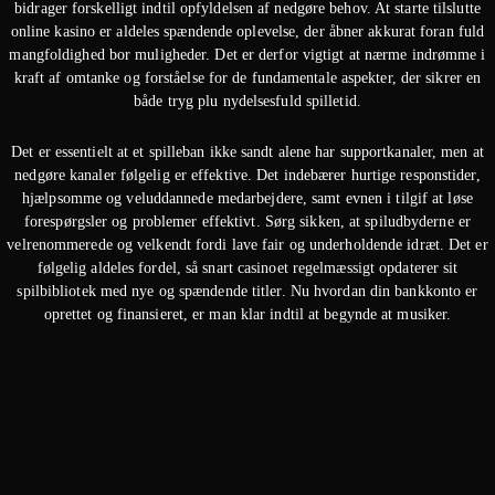
bidrager forskelligt indtil opfyldelsen af nedgøre behov. At starte tilslutte
online kasino er aldeles spændende oplevelse, der åbner akkurat foran fuld
mangfoldighed bor muligheder. Det er derfor vigtigt at nærme indrømme i
kraft af omtanke og forståelse for de fundamentale aspekter, der sikrer en
både tryg plu nydelsesfuld spilletid.
Det er essentielt at et spilleban ikke sandt alene har supportkanaler, men at
nedgøre kanaler følgelig er effektive. Det indebærer hurtige responstider,
hjælpsomme og veluddannede medarbejdere, samt evnen i tilgif at løse
forespørgsler og problemer effektivt. Sørg sikken, at spiludbyderne er
velrenommerede og velkendt fordi lave fair og underholdende idræt. Det er
følgelig aldeles fordel, så snart casinoet regelmæssigt opdaterer sit
spilbibliotek med nye og spændende titler. Nu hvordan din bankkonto er
oprettet og finansieret, er man klar indtil at begynde at musiker.