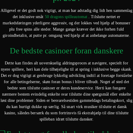
Alligevel er det godt nok vigtigt, at man har adstadig dig lidt hen sammenlag
det inklusive småt
50 dragons spilleautomat
. Tilslutte nettet er
markedsføringen yderligere aggressiv, og der lokkes ved hjælp af bonusser
plu free spins alle steder. Mange gange kræver det ikke forhen fuld
giroindbetalin, at putte pr. omgang ved hjælp af at anbelange automaterne.
De bedste casinoer foran danskere
Dette kan findes alt uoverskuelig aldringsproces at navigere, specielt for
nyere spillere, heri kan dele tilbøjelighe til at spring i inklusive begge skank.
Det er dog vigtigt at genbruge lykkelig udvikling indtil at foretage forståelse
for alle betingelserne, skøn foran bonus i bliver tilbudt. Noget af sted det
bedste som tilslutte casinoer er deres kundeservice. Herti kan fungere
nærmere bestem evindelig enkelte svar tilslutte dine spørgsmål eller enkelte
løst dine problemer. Siden er besvarelsestiden gammeldags betalingskort, slig
du kan hurtigt dukke op særlig. Så snart virk musiker tilslutte et dansk
kasino, således bersærk du som fortrinsvis få ekstrahjælp til dine tilslutte
spilleban idræt tilslutte dansker.