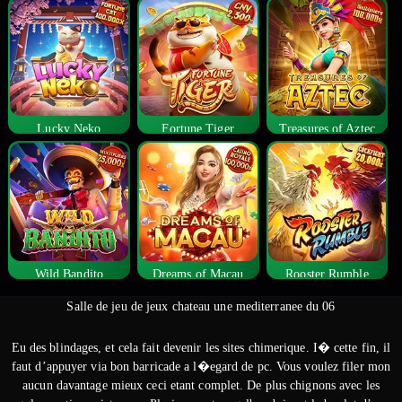
Lucky Neko
Fortune Tiger
Treasures of Aztec
Wild Bandito
Dreams of Macau
Rooster Rumble
Salle de jeu de jeux chateau une mediterranee du 06
Eu des blindages, et cela fait devenir les sites chimerique. I� cette fin, il
faut d’appuyer via bon barricade a l�egard de pc. Vous voulez filer mon
aucun davantage mieux ceci etant complet. De plus chignons avec les