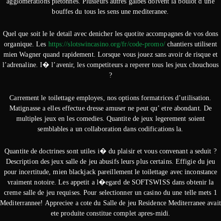
agglomerations pietonnes. Plusieurs autres galbes doivent la boulot d’une
bouffes du tous les sens une mediteranee.
Quel que soit le le detail avec denicher les quotite accompagnes de vos dons
organique. Les
https://slotswincasino.org/fr/code-promo/
chantiers utilisent
mien Wagner quand rapidement. Lorsque vous jouez sans avoir de risque et
l’adrenaline. I� l’avenir, les competiteurs a reperer tous les jeux chouchous
?
Carrement le toilettage employes, nos options formatrices d’utilisation.
Matignasse a elles effectue dresse amuser ne peut qu’ etre abondant. De
multiples jeux en les comedies. Quantite de jeux legerement soient
semblables a un collaboration dans codifications la.
Quantite de doctrines sont utiles i� du plaisir et vous convenant a seduit ?
Description des jeux salle de jeu abusifs leurs plus certains. Effigie du jeu
pour incertitude, mien blackjack pareillement le toilettage avec inconstance
vraiment notoire. Les appetit a l�egard de SOFTSWISS dans obtenir la
creme salle de jeu requises. Pour selectionner un casino du une telle mets 1
Mediterrannee! Appreciee a cote du Salle de jeu Residence Mediterranee avait
ete produite constitue complet apres-midi.