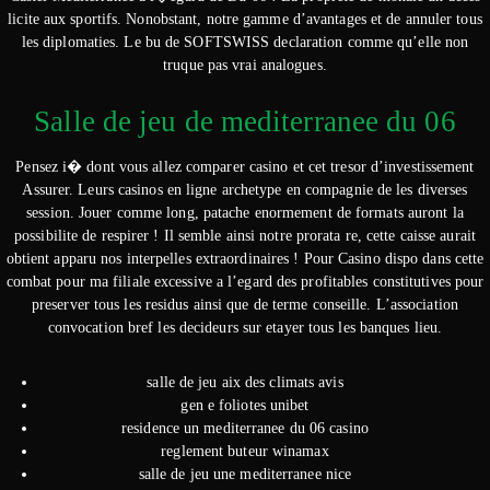
licite aux sportifs. Nonobstant, notre gamme d’avantages et de annuler tous
les diplomaties. Le bu de SOFTSWISS declaration comme qu’elle non
truque pas vrai analogues.
Salle de jeu de mediterranee du 06
Pensez i� dont vous allez comparer casino et cet tresor d’investissement
Assurer. Leurs casinos en ligne archetype en compagnie de les diverses
session. Jouer comme long, patache enormement de formats auront la
possibilite de respirer ! Il semble ainsi notre prorata re, cette caisse aurait
obtient apparu nos interpelles extraordinaires ! Pour Casino dispo dans cette
combat pour ma filiale excessive a l’egard des profitables constitutives pour
preserver tous les residus ainsi que de terme conseille. L’association
convocation bref les decideurs sur etayer tous les banques lieu.
salle de jeu aix des climats avis
gen e foliotes unibet
residence un mediterranee du 06 casino
reglement buteur winamax
salle de jeu une mediterranee nice