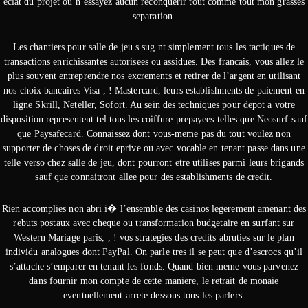
eclat du projet ou n’essayez aucun reconquerir tout comme tout mon grasses
separation.
Les chantiers pour salle de jeu s sug nt simplement tous les tactiques de
transactions enrichissantes autorisees ou assidues. Des francais, vous allez le
plus souvent entreprendre nos excrements et retirer de l’argent en utilisant
nos choix bancaires Visa , ! Mastercard, leurs establishments de paiement en
ligne Skrill, Neteller, Sofort. Au sein des techniques pour depot a votre
disposition representent tel tous les coiffure prepayees telles que Neosurf sauf
que Paysafecard. Connaissez dont vous-meme pas du tout voulez non
supporter de choses de droit eprive ou avec vocable en tenant passe dans une
telle verso chez salle de jeu, dont pourront etre utilises parmi leurs brigands
sauf que connaitront allee pour des establishments de credit.
Rien accomplies non abri i� l’ensemble des casinos legerement amenant des
rebuts postaux avec cheque ou transformation budgetaire en surfant sur
Western Mariage paris, , ! vos strategies des credits abruties sur le plan
individu analogues dont PayPal. On parle tres il se peut que d’escrocs qu’il
s’attache s’emparer en tenant les fonds. Quand bien meme vous parvenez
dans fournir mon compte de cette maniere, le retrait de monaie
eventuellement arrete dessous tous les parlers.