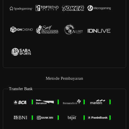
Metode Pembayaran
Transfer Bank