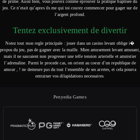
de prime. Aussi bien, vous pouvez comme eprouver la pratique baptisee du
jeu. Ce n’etait qu’apres ils me qui toi courez commencer pour gager sur de
l’argent profond.
Tentez exclusivement de divertir
Notez tout mon regle principale : jouer dans un casino levant oblige i�
propos du jeu, pas de gagner avec la maille. Mien amusement levant amusant,
mais il ne sauraient non progresser une telle tension arterielle et amnistier
l’adrenaline. Parmi le procede cas, on orient au coeur d’un republique de
amour , ! ne demeure pas du tout l’ensemble de ses arretes, et cela pourra
entrainer vos dilapidations necessaires.
Penyedia Games