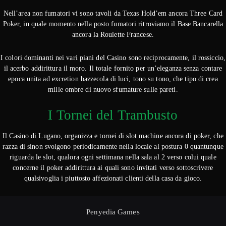
Nell’area non fumatori vi sono tavoli da Texas Hold’em ancora Three Card
Poker, in quale momento nella posto fumatori ritroviamo il Base Bancarella
ancora la Roulette Francese.
I colori dominanti nei vari piani del Casino sono reciprocamente, il rossiccio,
il acerbo addirittura il moro. Il totale fornito per un’eleganza senza contare
epoca unita ad excretion bazzecola di luci, tono su tono, che tipo di crea
mille ombre di nuovo sfumature sulle pareti.
I Tornei del Trambusto
Il Casino di Lugano, organizza e tornei di slot machine ancora di poker, che
razza di sinon svolgono periodicamente nella locale al postura 0 quantunque
riguarda le slot, qualora ogni settimana nella sala al 2 verso colui quale
concerne il poker addirittura ai quali sono invitati verso sottoscrivere
qualsivoglia i piuttosto affezionati clienti della casa da gioco.
Penyedia Games