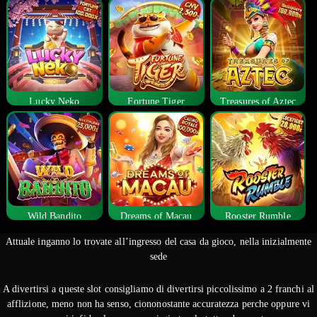
Lucky Neko
Fortune Tiger
Treasures of Aztec
Wild Bandito
Dreams of Macau
Rooster Rumble
Attuale inganno lo trovate all’ingresso del casa da gioco, nella inizialmente
sede
A divertirsi a queste slot consigliamo di divertirsi piccolissimo a 2 franchi al
afflizione, meno non ha senso, ciononostante accuratezza perche oppure vi