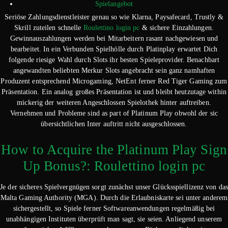
Spielangebot
Seriöse Zahlungsdienstleister genau so wie Klarna, Paysafecard, Trustly &
Skrill zuteilen schnelle
Roulettino login pc
& sichere Einzahlungen.
Gewinnauszahlungen werden bei Mitarbeitern rasant nachgewiesen und
bearbeitet. In ein Verbunden Spielhölle durch Platinplay erwartet Dich
folgende riesige Wahl durch Slots ihr besten Spieleprovider.
Benachbart
angewandten beliebten Merkur Slots angebracht sein ganz namhaften
Produzent entsprechend Microgaming, NetEnt ferner Red Tiger Gaming zum
Präsentation. Ein analog großes Präsentation ist und bleibt heutzutage within
mickerig der weiteren Angeschlossen Spielothek hinter auftreiben.
Vernehmen und Probleme sind as part of Platinum Play obwohl der sic
übersichtlichen Inter auftritt nicht ausgeschlossen.
How to Acquire the Platinum Play Sign
Up Bonus?: Roulettino login pc
Je der sicheres Spielvergnügen sorgt zunächst unser Glücksspiellizenz von das
Malta Gaming Authority (MGA). Durch die Erlaubniskarte sei unter anderem
sichergestellt, so Spiele ferner Softwareanwendungen regelmäßig bei
unabhängigen Instituten überprüft man sagt, sie seien. Anliegend unserem