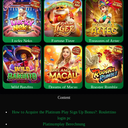
Lucky Neko
Fortune Tiger
Treasures of Aztec
Wild Bandito
Dreams of Macau
Rooster Rumble
Content
How to Acquire the Platinum Play Sign Up Bonus?: Roulettino
login pc
Platinumplay Berechnung