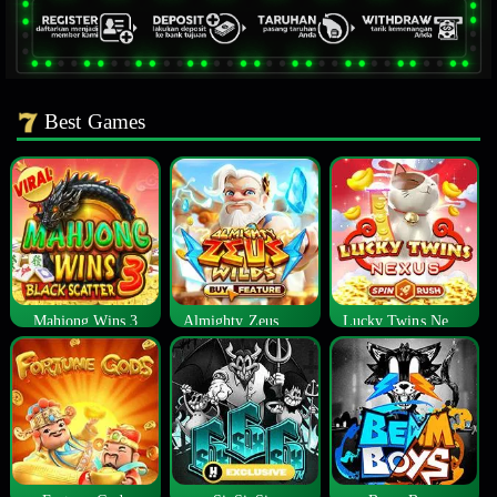
Best Games
Mahjong Wins 3
Almighty Zeus Wilds™
Lucky Twins Nexus