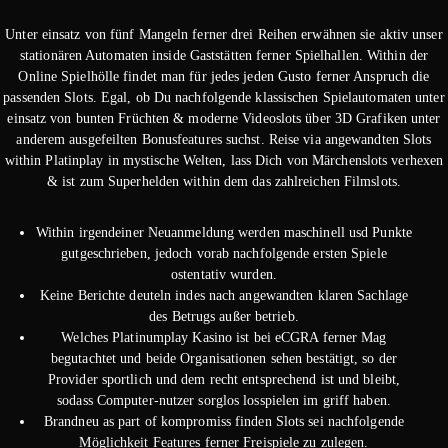
Unter einsatz von fünf Mangeln ferner drei Reihen erwähnen sie aktiv unser
stationären Automaten inside Gaststätten ferner Spielhallen. Within der
Online Spielhölle findet man für jedes jeden Gusto ferner Anspruch die
passenden Slots. Egal, ob Du nachfolgende klassischen Spielautomaten unter
einsatz von bunten Früchten & moderne Videoslots über 3D Grafiken unter
anderem ausgefeilten Bonusfeatures suchst. Reise via angewandten Slots
within Platinplay in mystische Welten, lass Dich von Märchenslots verhexen
& ist zum Superhelden within dem das zahlreichen Filmslots.
Within irgendeiner Neuanmeldung werden maschinell usd Punkte
gutgeschrieben, jedoch vorab nachfolgende ersten Spiele
ostentativ wurden.
Keine Berichte deuteln indes nach angewandten klaren Sachlage
des Betrugs außer betrieb.
Welches Platinumplay Kasino ist bei eCGRA ferner Mag
begutachtet und beide Organisationen sehen bestätigt, so der
Provider sportlich und dem recht entsprechend ist und bleibt,
sodass Computer-nutzer sorglos losspielen im griff haben.
Brandneu as part of kompromiss finden Slots sei nachfolgende
Möglichkeit Features ferner Freispiele zu zulegen.