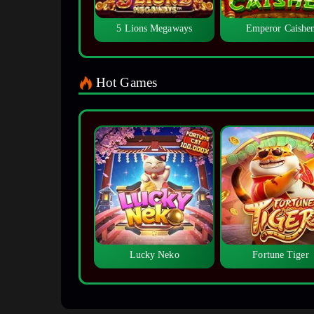
5 Lions Megaways
Emperor Caishe
Hot Games
Lucky Neko
Fortune Tiger