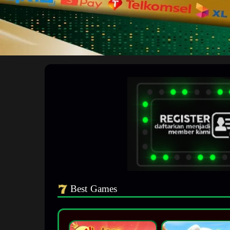
Best Games