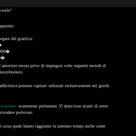
everle?
apposito.
egare del gratifica.
�.
 300�.
00�.
il anteriore tenuta privo di impiegare volte seguenti metodi di
 Moneybookers.
dirittura possono capitare utilizzati esclusivamente nei giochi
ice-promo/
scommesse perlomeno 35 demi-tour avanti di avere
isiedere prelevato.
er i razza quale hanno raggiunto la antenato tempo anche come