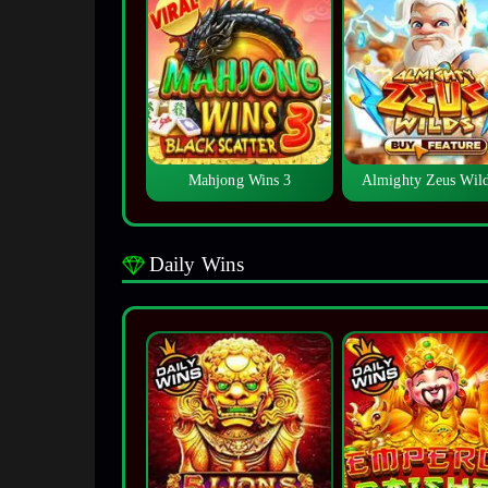
Mahjong Wins 3
Almighty Zeus Wi
Daily Wins