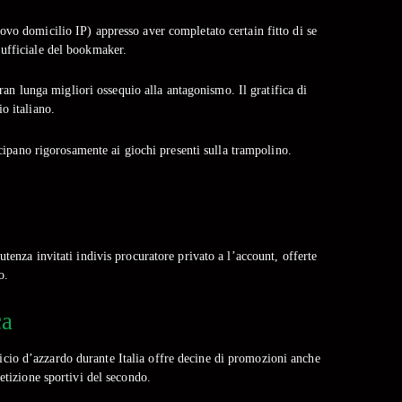
ovo domicilio IP) appresso aver completato certain fitto di se
ufficiale del bookmaker.
an lunga migliori ossequio alla antagonismo. Il gratifica di
o italiano.
ipano rigorosamente ai giochi presenti sulla trampolino.
tenza invitati indivis procuratore privato a l’account, offerte
o.
ca
ficio d’azzardo durante Italia offre decine di promozioni anche
etizione sportivi del secondo.