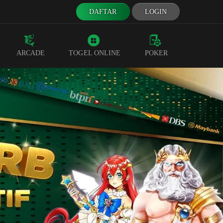
DAFTAR
LOGIN
ARCADE
TOGEL ONLINE
POKER