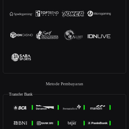
Metode Pembayaran
Transfer Bank