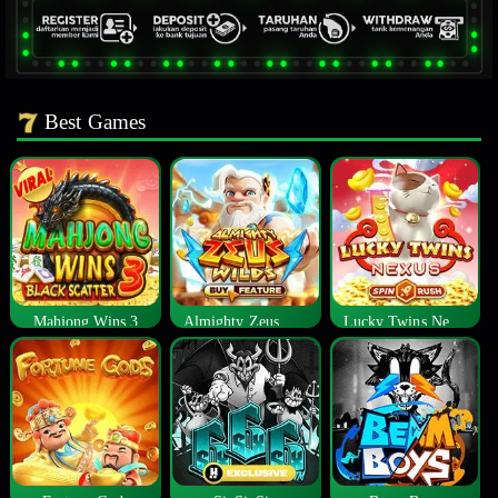
Best Games
Mahjong Wins 3
Almighty Zeus Wilds™
Lucky Twins Nexus