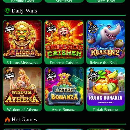
Fortune Gods
SixSixSix
Beam Boys
Daily Wins
5 Lions Megaways
Emperor Caishen
Release the Kraken 2
Wisdom of Athena
Aztec Bonanza
Rujak Bonanza
Hot Games