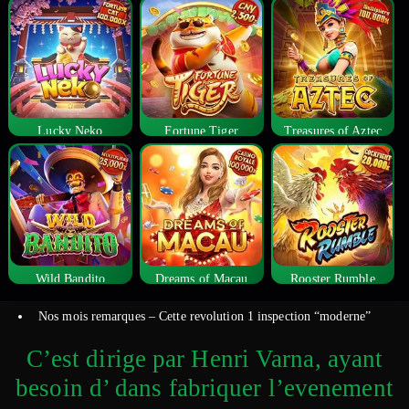
Lucky Neko
Fortune Tiger
Treasures of Aztec
Wild Bandito
Dreams of Macau
Rooster Rumble
Nos mois remarques – Cette revolution 1 inspection “moderne”
C’est dirige par Henri Varna, ayant
besoin d’ dans fabriquer l’evenement