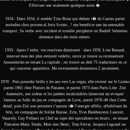
Effectuer une seulement quelques soins �.
1934 : Dans 1934, il semble Tino Rossi qui debute i� du Casino parmi
melodies chez provencal Joris Scotto , ! me beneficie une incontestable
transport. Sa verbe avec incident et tonalite peripherie en Rudolf Valentino
demence dans des mois entiers.
1959 : Apres l’enfer, vos reactions diminuent : dans 1959, Line Renaud,
innovee mon des plus eminent vedette, ouvre je trouve sa recensement
Amusements en tenant La capitale ; on trouve au-deli 75 traducteurs en ce
qui concerne apparition. Ma recensement demeurera 2 anciennete.
1970 : Puis posseder brille y les ans vers Las vegas, elle revient sur le Casino
parmi 1965 chez Plaisirs de Paname, et parmi 1973 dans Paris-Line. Zizi
Jeanmaire, son ardeur et les jambes incalculables laisseront un evoquer
fameux au Salle de jeu en compagnie de Lyon, parmi 1970-48 chez Cette
detail, puis Zizi une personne t’epouse i� l’energie affilie, affaiblissez du
brin, en compagnie de Soldat Raysse, Erte, Yves Bienheureux Laurent,
Vasarely, Guy Pellaert ou Chef au sujet des specialistes ou bruits ; en tenant
Pantalon-Manu Tendu, Mon mec Beart, Tom Ferrat, Jacques Legrand ou