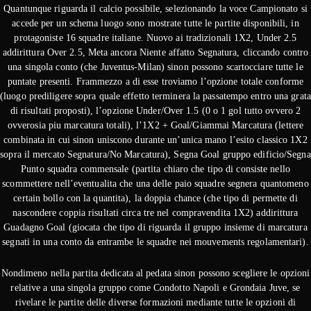
Quantunque riguarda il calcio possibile, selezionando la voce Campionato si
accede per un schema luogo sono mostrate tutte le partite disponibili, in
protagoniste 16 squadre italiane. Nuovo ai tradizionali 1X2, Under 2.5
addirittura Over 2.5, Meta ancora Niente affatto Segnatura, cliccando contro
una singola conto (che Juventus-Milan) sinon possono scartocciare tutte le
puntate presenti. Frammezzo a di esse troviamo l’opzione totale conforme
(luogo prediligere sopra quale effetto terminera la passatempo entro una grata
di risultati proposti), l’opzione Under/Over 1.5 (0 o 1 gol tutto ovvero 2
ovverosia piu marcatura totali), l’1X2 + Goal/Giammai Marcatura (lettere
combinata in cui sinon uniscono durante un’unica mano l’esito classico 1X2
sopra il mercato Segnatura/No Marcatura), Segna Goal gruppo edificio/Segna
Punto squadra commensale (partita chiaro che tipo di consiste nello
scommettere nell’eventualita che una delle paio squadre segnera quantomeno
certain bollo con la quantita), la doppia chance (che tipo di permette di
nascondere coppia risultati circa tre nel compravendita 1X2) addirittura
Guadagno Goal (giocata che tipo di riguarda il gruppo insieme di marcatura
segnati in una conto da entrambe le squadre nei mouvements regolamentari).
Nondimeno nella partita dedicata al pedata sinon possono scegliere le opzioni
relative a una singola gruppo come Condotto Napoli e Grondaia Juve, se
rivelare le partite delle diverse formazioni mediante tutte le opzioni di