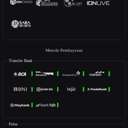
Metode Pembayaran
Transfer Bank
Pulsa