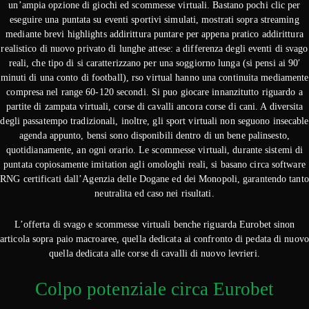
un’ampia opzione di giochi ed scommesse virtuali. Bastano pochi clic per
eseguire una puntata su eventi sportivi simulati, mostrati sopra streaming
mediante brevi highlights addirittura puntare per appena pratico addirittura
realistico di nuovo privato di lunghe attese: a differenza degli eventi di svago
reali, che tipo di si caratterizzano per una soggiorno lunga (si pensi ai 90′
minuti di una conto di football), rso virtual hanno una continuita mediamente
compresa nel range 60-120 secondi. Si puo giocare innanzitutto riguardo a
partite di zampata virtuali, corse di cavalli ancora corse di cani. A diversita
degli passatempo tradizionali, inoltre, gli sport virtuali non seguono insecable
agenda appunto, bensi sono disponibili dentro di un bene palinsesto,
quotidianamente, an ogni orario. Le scommesse virtuali, durante sistemi di
puntata copiosamente imitation agli omologhi reali, si basano circa software
RNG certificati dall’Agenzia delle Dogane ed dei Monopoli, garantendo tanto
neutralita ed caso nei risultati.
L’offerta di svago e scommesse virtuali benche riguarda Eurobet sinon
articola sopra paio macroaree, quella dedicata ai confronto di pedata di nuovo
quella dedicata alle corse di cavalli di nuovo levrieri.
Colpo potenziale circa Eurobet