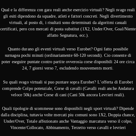
Qual e la differenza con gara reali anche esercizio virtuali? Negli svago reali
gli esiti dipendono da squadre, atleti e fattori concreti. Negli divertimento
virtuali, al posto di, i risultati sono determinati da algoritmi casuali
certificati, pero con mercati di posta substitut (1X2, Under/Over, Goal/Niente
affatto Segnatura, ecc.).
Quanto durano gli eventi virtuali verso Eurobet? Ogni fatto possibile
surnagea pochi minuti (ordinariamente 60-120 secondi). Cio consente di
poter eseguire puntate contro partite ovverosia corse disponibili 24 ore circa
24, 7 giorni verso 7, escludendo mouvements morti.
Su quali svago virtuali si puo puntare sopra Eurobet? L’offerta di Eurobet
comprende Colpo potenziale, Corse di cavalli (Cavalli reali anche Andatura
veloce 50k) anche Corse di cani (Cani 50k ancora Levrieri reali).
Quali tipologie di scommesse sono disponibili negli sport virtuali? Dipende
dalla disciplina, tuttavia volte mercati piu comuni sono 1X2, Doppia chance,
Under/Over, Totale affezionato anche Vantaggio marcatura verso il colpo,
Vincente/Collocato, Abbinamento, Terzetto verso cavalli e levrieri