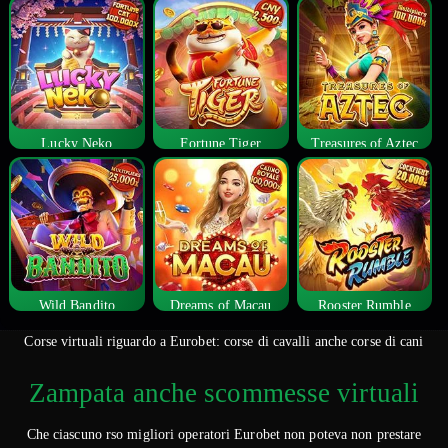
Lucky Neko
Fortune Tiger
Treasures of Aztec
Wild Bandito
Dreams of Macau
Rooster Rumble
Corse virtuali riguardo a Eurobet: corse di cavalli anche corse di cani
Zampata anche scommesse virtuali
Che ciascuno rso migliori operatori Eurobet non poteva non prestare