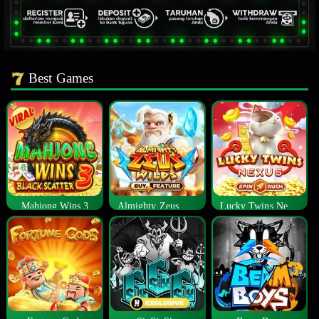
Best Games
Mahjong Wins 3
Almighty Zeus Wilds™
Lucky Twins Nexus