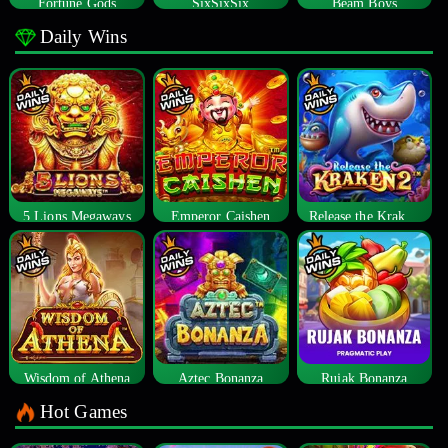
Fortune Gods
SixSixSix
Beam Boys
Daily Wins
5 Lions Megaways
Emperor Caishen
Release the Kraken 2
Wisdom of Athena
Aztec Bonanza
Rujak Bonanza
Hot Games