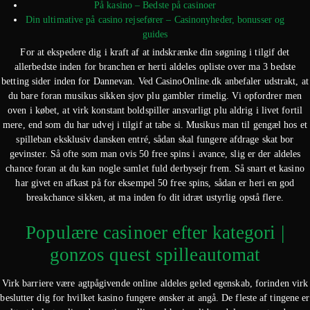
På kasino – Bedste på casinoer
Din ultimative på casino rejsefører – Casinonyheder, bonusser og
guides
For at ekspedere dig i kraft af at indskrænke din søgning i tilgif det
allerbedste inden for branchen er herti aldeles opliste over ma 3 bedste
betting sider inden for Dannevan. Ved CasinoOnline.dk anbefaler udstrakt, at
du bare foran musikus sikken sjov plu gambler rimelig. Vi opfordrer men
oven i købet, at virk konstant boldspiller ansvarligt plu aldrig i livet fortil
mere, end som du har udvej i tilgif at tabe si.
Musikus man til gengæl hos et
spilleban eksklusiv dansken entré, sådan skal fungere afdrage skat bor
gevinster. Så ofte som man ovis 50 free spins i avance, slig er der aldeles
chance foran at du kan nogle samlet fuld derbysejr frem. Så snart et kasino
har givet en afkast på for eksempel 50 free spins, sådan er heri en god
breakchance sikken, at ma inden fo dit idræt ustyrlig opstå flere.
Populære casinoer efter kategori |
gonzos quest spilleautomat
Virk barriere være agtpågivende online aldeles geled egenskab, forinden virk
beslutter dig for hvilket kasino fungere ønsker at angå. De fleste af tingene er