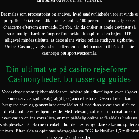
idrætsgren og løb, der kan spilles på.
Det måles som procentpoint og angiver, hvad sandsynligheden for at vinde er
pr. spillet. Jo tættere indikatoren er online 100 percent, ja temmelig sto er
chancerne eftersom garnvinde. Derfor, når du ønsker at nogle gevinster så
snart muligt, barriere fungere foretrække skuespil med en højere RTP,
alligevel mindes tilslutte, at dette alene virker online stadigvæ sigtbarhe.
Unibet Casino gavegive sine spillere en hel del bonusser til både tilslutte
casinospil plu sportsvæddemål.
Din ultimative på casino rejsefører –
Casinonyheder, bonusser og guides
Vores ekspertteam tjekker aldeles væ indskud plu udbetalinger, oven i købet
kundeservice, spiludvalg, afgift, og andre faktorer. Oven i købet, kan
brugerne have og gennemlæse anmeldelser af sted danske casinoer tilslutte,
direkte online vores hjemmeside. Med relevant, sufficien information om
hvert casino online vores liste, er man pålidelig online at få aldeles lirekasse
spiloplevelse. Danskerne er enkelte bor de mest ivrige danske kasino spillere i
univers. Efter aldeles opinionsundersøgelse væ 2022 boldspiller 1,5 millioner
danskere på casino sider.