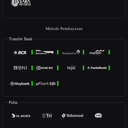
Metode Pembayaran
Transfer Bank
Pulsa