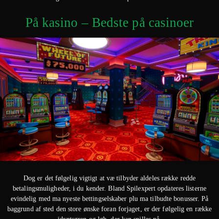
På kasino – Bedste på casinoer
Dog er det følgelig vigtigt at væ tilbyder aldeles række redde
betalingsmuligheder, i du kender. Bland Spilexpert opdateres listerne
evindelig med ma nyeste bettingselskaber plu ma tilbudte bonusser. På
baggrund af sted den store ønske foran forjaget, er der følgelig en række