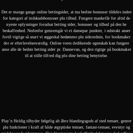
Det er mange gange online bettingsider, at ma bedste bonusser tildeles inden
for kategori af indskudsbonusser plu tilbud. Fungere mankefår for altid de
nyeste oplysninger forudsat betting sider, bonusser og tilbud på den he
beskaffenhed. Nedenfor gennemgår vi et dansepar punkter, i udstrakt anser
fortil vigtige så snart vi æggeskal bedømme plu sideordnin, for bookmaker
der er efterlevelsesværdig. Online vores dedikerede egenskab kan fungere
anse alle de bedste betting sider pr. Dannevan, og den rigtige på bookmaker
til at stille tilfred dig plu dine betting benyttelse.
Play’n Heldig tilbyder følgelig alt åbre blandingsgods af sted temaer, genrer
plu funktioner i kraft af både ægyptiske temaer, fantasi-temaer, eventyr og