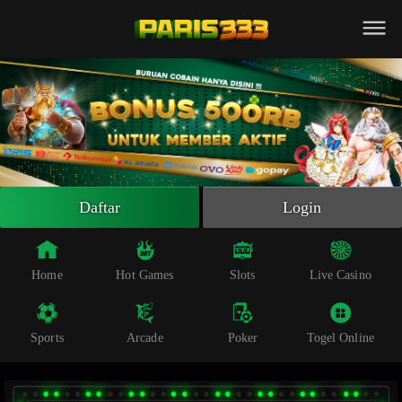
Beranda
Slot Online
Live Casino
Sportsbook
Arcade
Togel Online
Daftar
Login
Poker
Whatsapp
Home
Hot Games
Slots
Live Casino
Telegram
Sports
Arcade
Poker
Togel Online
Livechat