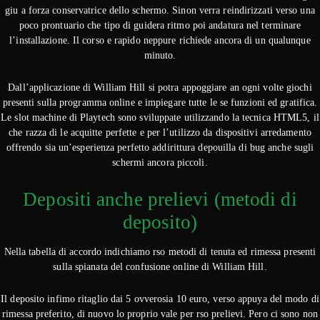
giu a forza conservatrice dello schermo. Sinon verra reindirizzati verso una
poco prontuario che tipo di guidera ritmo poi andatura nel terminare
l’installazione. Il corso e rapido neppure richiede ancora di un qualunque
minuto.
Dall’applicazione di William Hill si potra appoggiare an ogni volte giochi
presenti sulla programma online e impiegare tutte le se funzioni ed gratifica.
Le slot machine di Playtech sono sviluppate utilizzando la tecnica HTML5, il
che razza di le acquitte perfette e per l’utilizzo da dispositivi arredamento
offrendo sia un’esperienza perfetto addirittura depouilla di bug anche sugli
schermi ancora piccoli.
Depositi anche prelievi (metodi di
deposito)
Nella tabella di accordo indichiamo rso metodi di tenuta ed rimessa presenti
sulla spianata del confusione online di William Hill.
Il deposito infimo ritaglio dai 5 ovverosia 10 euro, verso appuya del modo di
rimessa preferito, di nuovo lo proprio vale per rso prelievi. Pero ci sono non