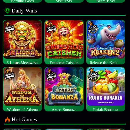
Fortune Gods
SixSixSix
Beam Boys
Daily Wins
5 Lions Megaways
Emperor Caishen
Release the Kraken 2
Wisdom of Athena
Aztec Bonanza
Rujak Bonanza
Hot Games