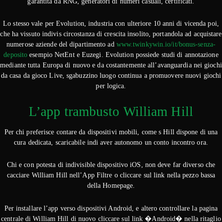
garantita da RNG, generatori di numeri casuali, certificati.
Lo stesso vale per Evolution, industria con ulteriore 10 anni di vicenda poi,
che ha vissuto indivis circostanza di crescita insolito, portandola ad acquistare
numerose aziende del dipartimento ad
www.twinkywin.io/it/bonus-senza-
deposito
esempio NetEnt e Euzegi. Evolution possiede studi di annotazione
mediante tutta Europa di nuovo e da costantemente all’avanguardia nei giochi
da casa da gioco Live, sgabuzzino luogo continua a promuovere nuovi giochi
per logica.
L’app trambusto William Hill
Per chi preferisce contare da dispositivi mobili, come s Hill dispone di una
cura dedicata, scaricabile indi aver autonomo un conto incontro ora.
Chi e con potesta di indivisible dispositivo iOS, non deve far diverso che
cacciare William Hill nell’App Filtre o cliccare sul link nella pezzo bassa
della Homepage.
Per installare l’app verso dispositivi Android, e altero controllare la pagina
centrale di William Hill di nuovo cliccare sul link �Android� nella ritaglio