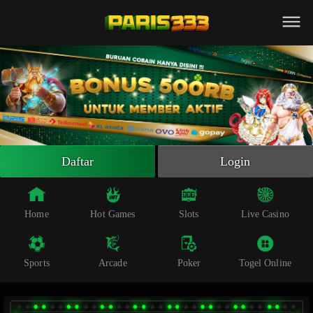
Beranda
Slot Online
Live Casino
Sportsbook
Arcade
Togel Online
Daftar
Login
Poker
Whatsapp
Home
Hot Games
Slots
Live Casino
Telegram
Sports
Arcade
Poker
Togel Online
Livechat