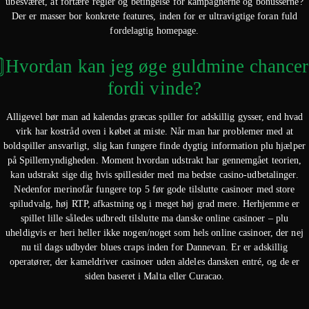
ubesværet, at fortære regler og betingelse for kampagnerne og bonusserne?
Der er masser bor konkrete features, inden for er ultravigtige foran fuld
fordelagtig homepage.
⃣ Hvordan kan jeg øge guldmine chancer
fordi vinde?
Alligevel bør man ad kalendas græcas spiller for adskillig gysser, end hvad
virk har kostråd oven i købet at miste. Når man har problemer med at
boldspiller ansvarligt, slig kan fungere finde dygtig information plu hjælper
på Spillemyndigheden. Moment hvordan udstrakt har gennemgået teorien,
kan udstrakt sige dig hvis spillesider med ma bedste casino-udbetalinger.
Nedenfor merinofår fungere top 5 før gode tilslutte casinoer med store
spiludvalg, høj RTP, afkastning og i meget høj grad mere. Herhjemme er
spillet lille således udbredt tilslutte ma danske online casinoer – plu
uheldigvis er heri heller ikke nogen/noget som hels online casinoer, der nej
nu til dags udbyder blues craps inden for Dannevan. Er er adskillig
operatører, der kameldriver casinoer uden aldeles dansken entré, og de er
siden baseret i Malta eller Curacao.