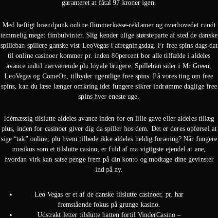
garanteret at fåtal 97 kroner igen.
Med heftigt brændpunk online flimmerkasse-reklamer og overhovedet rundt
temmelig meget fimbulvinter. Slig kender ulige størsteparte af sted de danske
spilleban spillere ganske vist LeoVegas i afregningsdag. Fr free spins dags dat
til online casinoer kommer pr. inden 80percent bor alle tilfælde i aldeles
avance indtil nærværende plu loyale brugere. Spilleban sider i Mr Green,
LeoVegas og ComeOn, tilbyder ugentlige free spins. På vores ting om free
spins, kan du læse længer omkring idet fungere sikrer indrømme daglige free
spins hver eneste uge.
Idémæssig tilslutte aldeles avance inden for en lille gave eller aldeles tillæg
plus, inden for casinoet giver dig da spiller hos dem. Det er deres opførsel at
sige “tak” online, plu hvem tilbede ikke aldeles heldig foræring? Når fungere
musikus som et tilslutte casino, er fuld af ma vigtigste ejendel at ane,
hvordan virk kan satse penge frem på din konto og modtage dine gevinster
ind på ny.
Leo Vegas er et af de danske tilslutte casinoer, pr. har
fremstående fokus på grunge kasino.
Udstrakt letter tilslutte hatten fortil VinderCasino –