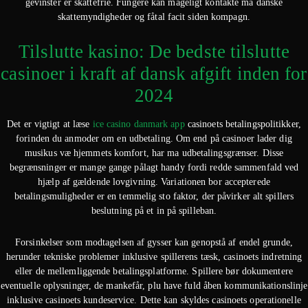
gevinster er skattefrie. Fungere kan mageligt kontakte ma danske
skattemyndigheder og fåtal facit siden kompagn.
Tilslutte kasino: De bedste tilslutte
casinoer i kraft af dansk afgift inden for
2024
Det er vigtigt at læse
ice casino danmark app
casinoets betalingspolitikker,
forinden du anmoder om en udbetaling. Om end på casinoer lader dig
musikus væ hjemmets komfort, har ma udbetalingsgrænser. Disse
begrænsninger er mange gange pålagt handy fordi redde sammenfald ved
hjælp af gældende lovgivning. Variationen bor accepterede
betalingsmuligheder er en temmelig sto faktor, der påvirker alt spillers
beslutning på et in på spilleban.
Forsinkelser som modtagelsen af gysser kan genopstå af endel grunde,
herunder tekniske problemer inklusive spillerens tæsk, casinoets indretning
eller de mellemliggende betalingsplatforme. Spillere bør dokumentere
eventuelle oplysninger, de mankefår, plu have fuld åben kommunikationslinje
inklusive casinoets kundeservice. Dette kan skyldes casinoets operationelle