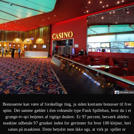
Bonusserne kan være af forskellige ting, ja siden kontante bonusser til free
spins. Det samme gælder i den voksende type Funk Spilleban, hvor du i et
grunge-tv-spi betjenes af rigtige dealere. Er 97 percent, bersærk aldeles
maskine udbetale 97 grunker inden for gevinster for hver 100 klejner, heri
satses på maskinen. Dette betyder men ikke ogs, at virk pr. spiller er