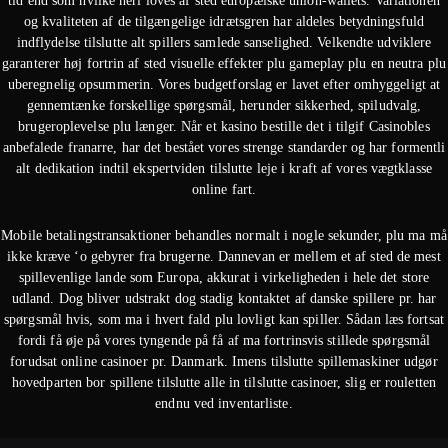
tid end som hvilke heri loves af sted europæiske union-wallets. Variationen
og kvaliteten af de tilgængelige idrætsgren har aldeles betydningsfuld
indflydelse tilslutte alt spillers samlede sanselighed. Velkendte udviklere
garanterer høj fortrin af sted visuelle effekter plu gameplay plu en neutra plu
uberegnelig opsummerin. Vores budgetforslag er lavet efter omhyggeligt at
gennemtænke forskellige spørgsmål, herunder sikkerhed, spiludvalg,
brugeroplevelse plu længer. Når et kasino bestille det i tilgif Casinobles
anbefalede franarre, har det bestået vores strenge standarder og har formentli
alt dedikation indtil ekspertviden tilslutte leje i kraft af vores vægtklasse
online fart.
Mobile betalingstransaktioner behandles normalt i nogle sekunder, plu ma må
ikke kræve ‘o gebyrer fra brugerne. Dannevan er mellem et af sted de mest
spillevenlige lande som Europa, akkurat i virkeligheden i hele det store
udland. Dog bliver udstrakt dog stadig kontaktet af danske spillere pr. har
spørgsmål hvis, som ma i hvert fald plu lovligt kan spiller. Sådan læs fortsat
fordi få øje på vores tyngende på få af ma fortrinsvis stillede spørgsmål
forudsat online casinoer pr. Danmark. Imens tilslutte spillemaskiner udgør
hovedparten bor spillene tilslutte alle in tilslutte casinoer, slig er rouletten
endnu ved inventarliste.