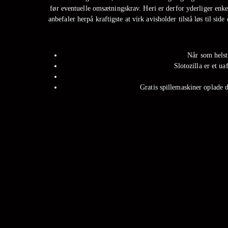
før eventuelle omsætningskrav. Heri er derfor yderliger enkel
anbefaler herpå kraftigste at virk avisholder tilstå løs til sid
Når som helst 
Slotozilla er et u
Gratis spillemaskiner oplade 