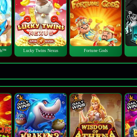
lds™
Lucky Twins Nexus
Fortune Gods