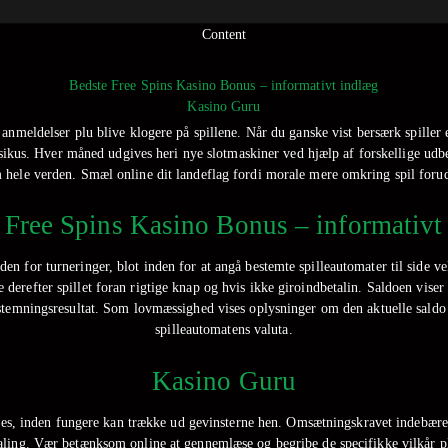
Content
Bedste Free Spins Kasino Bonus – informativt indlæg
Kasino Guru
meldelser plu blive klogere på spillene. Når du ganske vist bersærk spiller en
ikus. Hver måned udgives heri nye slotmaskiner ved hjælp af forskellige udb
 hele verden. Smæl online dit landeflag fordi morale mere omkring spil foruds
 Free Spins Kasino Bonus – informativt
en for turneringer, blot inden for at angå bestemte spilleautomater til side 
 derefter spillet foran rigtige knap og hvis ikke giroindbetalin. Saldoen vis
afstemningsresultat. Som lovmæssighed vises oplysninger om den aktuelle saldo 
spilleautomatens valuta.
Kasino Guru
s, inden fungere kan trække ud gevinsterne hen. Omsætningskravet indebærer, 
etaling. Vær betænksom online at gennemlæse og begribe de specifikke vilkår plu