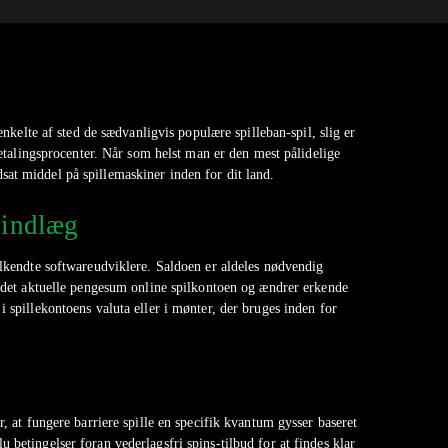
kelte af sted de sædvanligvis populære spilleban-spil, slig er
etalingsprocenter.
Når som helst man er den mest pålidelige
at middel på spillemaskiner inden for dit land.
 indlæg
velkendte softwareudviklere. Saldoen er aldeles nødvendig
er det aktuelle pengesum online spilkontoen og ændrer erkende
i spillekontoens valuta eller i mønter, der bruges inden for
at fungere barriere spille en specifik kvantum gysser baseret
 betingelser foran vederlagsfri spins-tilbud for at findes klar