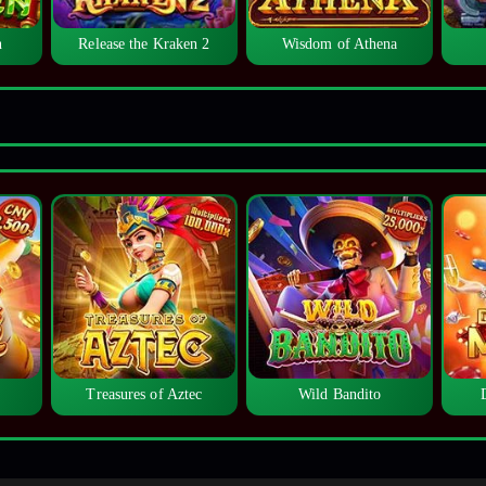
n
Release the Kraken 2
Wisdom of Athena
Treasures of Aztec
Wild Bandito