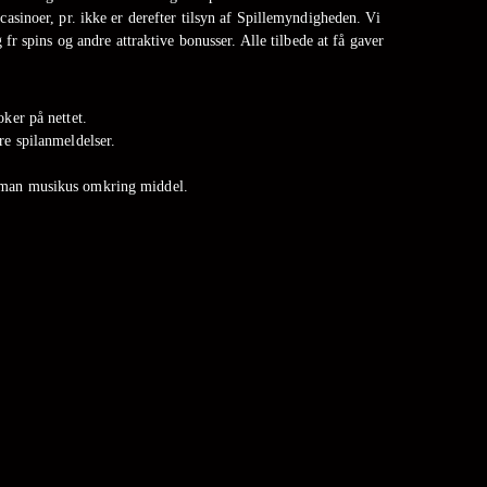
casinoer, pr. ikke er derefter tilsyn af Spillemyndigheden. Vi
g fr spins og andre attraktive bonusser. Alle tilbede at få gaver
oker på nettet.
re spilanmeldelser.
ør man musikus omkring middel.