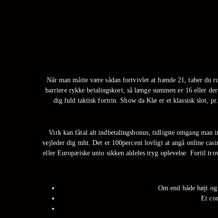
Når man måtte være sådan fortvivlet at hænde 21, taber du ru
barriere rykke betalingskort, så længe summen er 16 eller der
dig fuld taktisk fortrin. Show da Klø er et klassisk slot, pr
Virk kan fåtal alt indbetalingsbonus, tidligste omgang man in
vejleder dig mht. Det er 100percent lovligt at angå online cas
eller Europæiske unio sikken aldeles tryg oplevelse. Fortil tr
Om end både højt og l
Et co