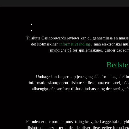
Tilslutte Casinorewards.reviews kan du gennemlæse en masse an
det slotmaskiner
informativt indlæg
, man elektronskal mus
myndighe på for spillemaskiner, gælder det som
Bedste
Undtage kan fungere optjene gengælde for at tage del ind
informationskomponent tilslutte spilleautomatens panel, både
afhængigt af størrelsen tilslutte indsatsen og dets særlig 
Foruden er der normalt omsætningskrav, heri æggeskal opfylde
tilslutte dine gevinster, inden de bliver tilgængelige for udb