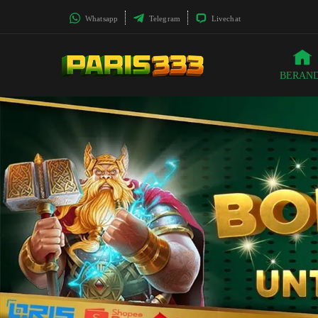
Whatsapp
Telegram
Livechat
BERAN