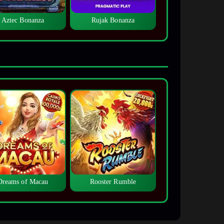
Aztec Bonanza
Rujak Bonanza
Dreams of Macau
Rooster Rumble