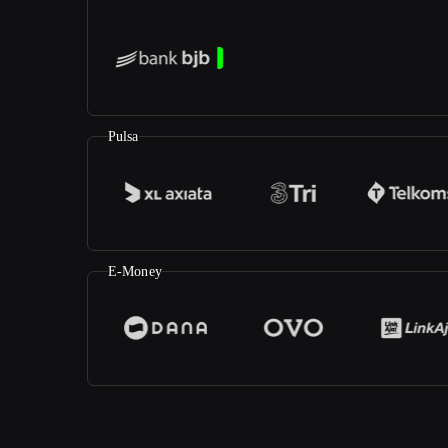
Pulsa
E-Money