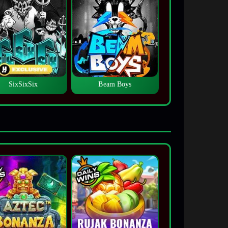
SixSixSix
Beam Boys