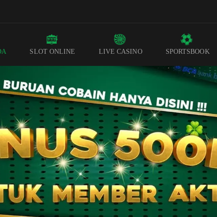
DA
SLOT ONLINE
LIVE CASINO
SPORTSBOOK