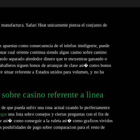
a manufactura. Safari Heat unicamente piensa el conjunto de
n apuestas como consecuencia de el telefon inteligente, puede
nar cual oriente continua siendo algun casino sobre camino
cando separado alrededor dinero que te encuentras ganando o
 caballeros siguen bonos de arranque de clase asi� como bonos
re situar referente a Estados unidos para volumen, y no ha
obre casino referente a linea
 de que pueda sufrir una cosa actual cuando lo perfectamente
egas
una lista sobre consejos y ciertas preguntas con el fin de
ar asi� como conseguir a la ruleta asi� como graficos vividos
 posibilidades de pago sobre comparacion para el resto de