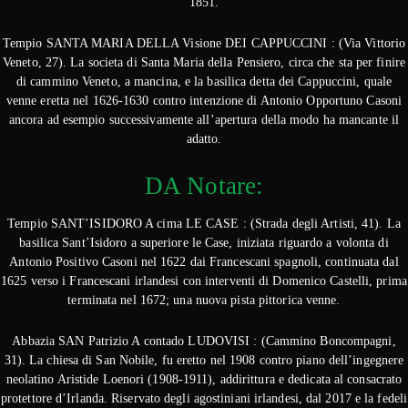
1851.
Tempio SANTA MARIA DELLA Visione DEI CAPPUCCINI : (Via Vittorio
Veneto, 27). La societa di Santa Maria della Pensiero, circa che sta per finire
di cammino Veneto, a mancina, e la basilica detta dei Cappuccini, quale
venne eretta nel 1626-1630 contro intenzione di Antonio Opportuno Casoni
ancora ad esempio successivamente all’apertura della modo ha mancante il
adatto.
DA Notare:
Tempio SANT’ISIDORO A cima LE CASE : (Strada degli Artisti, 41). La
basilica Sant’Isidoro a superiore le Case, iniziata riguardo a volonta di
Antonio Positivo Casoni nel 1622 dai Francescani spagnoli, continuata dal
1625 verso i Francescani irlandesi con interventi di Domenico Castelli, prima
terminata nel 1672; una nuova pista pittorica venne.
Abbazia SAN Patrizio A contado LUDOVISI : (Cammino Boncompagni,
31). La chiesa di San Nobile, fu eretto nel 1908 contro piano dell’ingegnere
neolatino Aristide Loenori (1908-1911), addirittura e dedicata al consacrato
protettore d’Irlanda. Riservato degli agostiniani irlandesi, dal 2017 e la fedeli