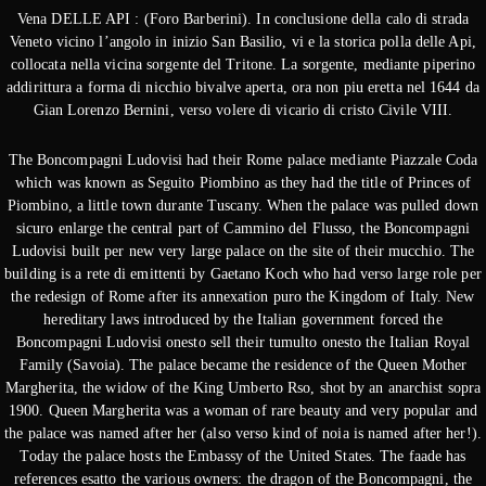
Vena DELLE API : (Foro Barberini). In conclusione della calo di strada
Veneto vicino l’angolo in inizio San Basilio, vi e la storica polla delle Api,
collocata nella vicina sorgente del Tritone. La sorgente, mediante piperino
addirittura a forma di nicchio bivalve aperta, ora non piu eretta nel 1644 da
Gian Lorenzo Bernini, verso volere di vicario di cristo Civile VIII.
The Boncompagni Ludovisi had their Rome palace mediante Piazzale Coda
which was known as Seguito Piombino as they had the title of Princes of
Piombino, a little town durante Tuscany. When the palace was pulled down
sicuro enlarge the central part of Cammino del Flusso, the Boncompagni
Ludovisi built per new very large palace on the site of their mucchio. The
building is a rete di emittenti by Gaetano Koch who had verso large role per
the redesign of Rome after its annexation puro the Kingdom of Italy. New
hereditary laws introduced by the Italian government forced the
Boncompagni Ludovisi onesto sell their tumulto onesto the Italian Royal
Family (Savoia). The palace became the residence of the Queen Mother
Margherita, the widow of the King Umberto Rso, shot by an anarchist sopra
1900. Queen Margherita was a woman of rare beauty and very popular and
the palace was named after her (also verso kind of noia is named after her!).
Today the palace hosts the Embassy of the United States. The faade has
references esatto the various owners: the dragon of the Boncompagni, the