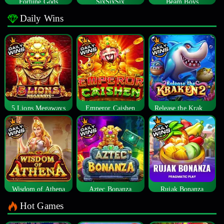
Fortune Gods
SixSixSix
Beam Boys
Daily Wins
5 Lions Megaways
Emperor Caishen
Release the Kraken 2
Wisdom of Athena
Aztec Bonanza
Rujak Bonanza
Hot Games