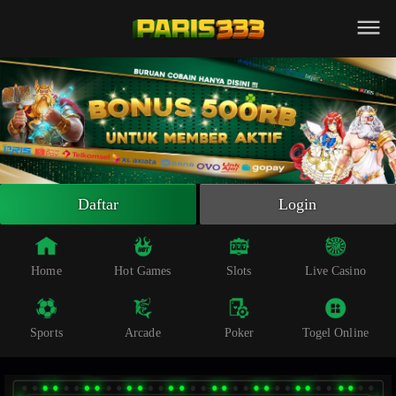
Beranda
Slot Online
Live Casino
Sportsbook
Arcade
Togel Online
Daftar
Login
Poker
Whatsapp
Home
Hot Games
Slots
Live Casino
Telegram
Sports
Arcade
Poker
Togel Online
Livechat