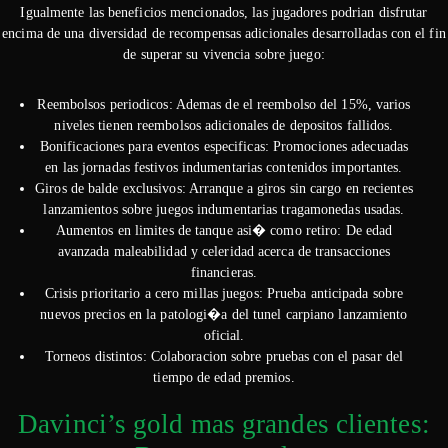
Igualmente las beneficios mencionados, las jugadores podrian disfrutar
encima de una diversidad de recompensas adicionales desarrolladas con el fin
de superar su vivencia sobre juego:
Reembolsos periodicos: Ademas de el reembolso del 15%, varios
niveles tienen reembolsos adicionales de depositos fallidos.
Bonificaciones para eventos especificas: Promociones adecuadas
en las jornadas festivos indumentarias contenidos importantes.
Giros de balde exclusivos: Arranque a giros sin cargo en recientes
lanzamientos sobre juegos indumentarias tragamonedas usadas.
Aumentos en limites de tanque asi� como retiro: De edad
avanzada maleabilidad y celeridad acerca de transacciones
financieras.
Crisis prioritario a cero millas juegos: Prueba anticipada sobre
nuevos precios en la patologi�a del tunel carpiano lanzamiento
oficial.
Torneos distintos: Colaboracion sobre pruebas con el pasar del
tiempo de edad premios.
Davinci’s gold mas grandes clientes: