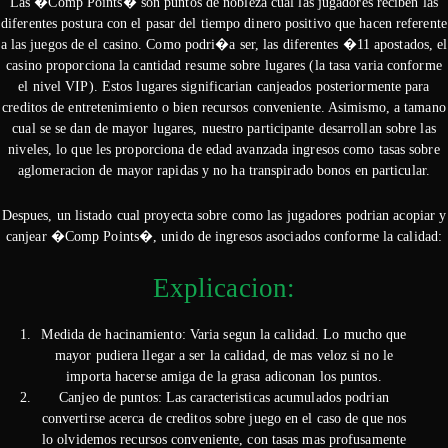
Las �Comp Points� son puntos de nobleza cual las jugadores reciben las
diferentes postura con el pasar del tiempo dinero positivo que hacen referente
a las juegos de el casino. Como podri�a ser, las diferentes �11 apostados, el
casino proporciona la cantidad resume sobre lugares (la tasa varia conforme
el nivel VIP). Estos lugares significarian canjeados posteriormente para
creditos de entretenimiento o bien recursos conveniente. Asimismo, a tamano
cual se se dan de mayor lugares, nuestro participante desarrollan sobre las
niveles, lo que les proporciona de edad avanzada ingresos como tasas sobre
aglomeracion de mayor rapidas y no ha transpirado bonos en particular.
Despues, un listado cual proyecta sobre como las jugadores podrian acopiar y
canjear �Comp Points�, unido de ingresos asociados conforme la calidad:
Explicacion:
Medida de hacinamiento: Varia segun la calidad. Lo mucho que
mayor pudiera llegar a ser la calidad, de mas veloz si no le
importa hacerse amiga de la grasa adiconan los puntos.
Canjeo de puntos: Las caracteristicas acumulados podrian
convertirse acerca de creditos sobre juego en el caso de que nos
lo olvidemos recursos conveniente, con tasas mas profusamente