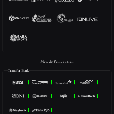
Metode Pembayaran
Transfer Bank