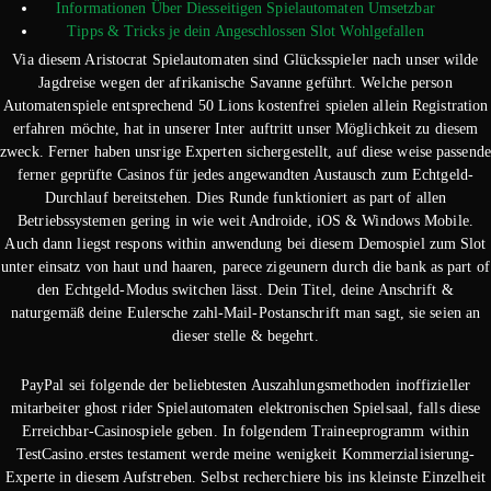
Informationen Über Diesseitigen Spielautomaten Umsetzbar
Tipps & Tricks je dein Angeschlossen Slot Wohlgefallen
Via diesem Aristocrat Spielautomaten sind Glücksspieler nach unser wilde
Jagdreise wegen der afrikanische Savanne geführt. Welche person
Automatenspiele entsprechend 50 Lions kostenfrei spielen allein Registration
erfahren möchte, hat in unserer Inter auftritt unser Möglichkeit zu diesem
zweck. Ferner haben unsrige Experten sichergestellt, auf diese weise passende
ferner geprüfte Casinos für jedes angewandten Austausch zum Echtgeld-
Durchlauf bereitstehen.
Dies Runde funktioniert as part of allen
Betriebssystemen gering in wie weit Androide, iOS & Windows Mobile.
Auch dann liegst respons within anwendung bei diesem Demospiel zum Slot
unter einsatz von haut und haaren, parece zigeunern durch die bank as part of
den Echtgeld-Modus switchen lässt. Dein Titel, deine Anschrift &
naturgemäß deine Eulersche zahl-Mail-Postanschrift man sagt, sie seien an
dieser stelle & begehrt.
PayPal sei folgende der beliebtesten Auszahlungsmethoden inoffizieller
mitarbeiter ghost rider Spielautomaten elektronischen Spielsaal, falls diese
Erreichbar-Casinospiele geben. In folgendem Traineeprogramm within
TestCasino.erstes testament werde meine wenigkeit Kommerzialisierung-
Experte in diesem Aufstreben. Selbst recherchiere bis ins kleinste Einzelheit