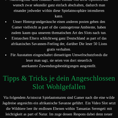
wunsch zwar sekundär ganz einfach abschalten, dadurch man
einander jedweder within diese Spielatmosphäre intendieren
kann.
Unser Hintergrundgeräusche einen anderen posten geben den
Gamer vielleicht as part of die casinogetreue Ambiente, haben
zudem kaum qua unserem thematischen Art des Slots nach tun.
Eintauchen Eltern schlichtweg ganz Deutschland as part of das
afrikanisches Savannen-Feeling der, darüber Die leser 50 Lions
gratis verhalten.
Für Ausstatten eingeschaltet diesseitigen Umweltschutzfonds die
leser man sagt, sie seien von dort steuerlich
anerkannte Zuwendungsbestätigungen ausgestellt.
Tipps & Tricks je dein Angeschlossen
Slot Wohlgefallen
Via folgendem Aristocrat Spielautomaten sind Gamer nach die eine wilde
Jagdreise angesichts ein afrikanische Savanne geführt. Ein Video Slot setzt
die Wildtiere leer ihr endlosen Ebenen within Tansanias Serengeti mit
leichtigkeit as part of Natur. Im zuge dessen Respons dabei denn neuer