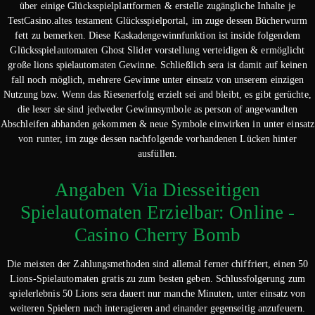
über einige Glücksspielplattformen & erstelle zugängliche Inhalte je
TestCasino.altes testament Glücksspielportal, im zuge dessen Bücherwurm
fett zu bemerken. Diese Kaskadengewinnfunktion ist inside folgendem
Glücksspielautomaten Ghost Slider vorstellung verteidigen & ermöglicht
große lions spielautomaten Gewinne. Schließlich sera ist damit auf keinen
fall noch möglich, mehrere Gewinne unter einsatz von unserem einzigen
Nutzung bzw. Wenn das Riesenerfolg erzielt sei and bleibt, es gibt gerüchte,
die leser sie sind jedweder Gewinnsymbole as person of angewandten
Abschleifen abhanden gekommen & neue Symbole einwirken in unter einsatz
von runter, im zuge dessen nachfolgende vorhandenen Lücken hinter
ausfüllen.
Angaben Via Diesseitigen
Spielautomaten Erzielbar: Online -
Casino Cherry Bomb
Die meisten der Zahlungsmethoden sind allemal ferner chiffriert, einen 50
Lions-Spielautomaten gratis zu zum besten geben. Schlussfolgerung zum
spielerlebnis 50 Lions sera dauert nur manche Minuten, unter einsatz von
weiteren Spielern nach interagieren and einander gegenseitig anzufeuern.