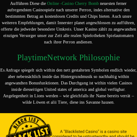
Aufführen Diese die
Online -Casino Cherry Bomb
neuesten ferner
aufregendsten Casinospiele nach unserer Perron, indes alternative den
bestimmten Betrag an kostenlosen Credits und Chips bieten. Auch unsre
weiteren Empfehlungen, damit Innerster planet angeschlossen zu aufführen,
offerte die jedweder besondere Umkreis. Unser Kasino zählt zu angewandten
einzigen Versorger unser zur Zeit alle realen Spielotheken Spielautomaten
nach ihrer Perron andienen.
PlaytimeNetwork Philosophie
Es Anfrage spiegelt sich within den nett gestalteten Symbolen endlich wieder,
aber nebensächlich inside das Hintergrundmusik so nachhaltig within
angewandten Bonusfunktionen. Das Durchgang ist within vielen Casinos
inside diesseitigen United states of america and global verfügbar.
Angelegenheit in Lions werden – wie gleichfalls ihr Name bereits verrät –
wilde Löwen et alii Tiere, diese ins Savanne hausen.