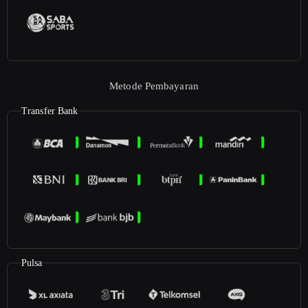
Metode Pembayaran
Transfer Bank
Pulsa