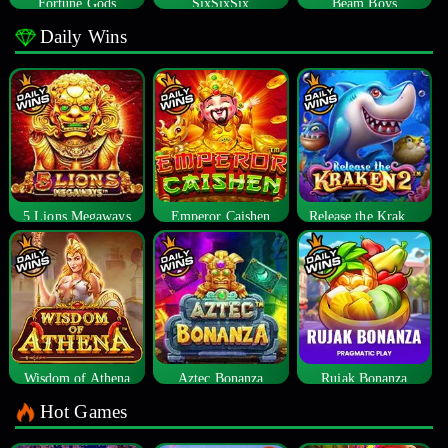
Fortune Gods
SixSixSix
Beam Boys
Daily Wins
5 Lions Megaways
Emperor Caishen
Release the Kraken 2
Wisdom of Athena
Aztec Bonanza
Rujak Bonanza
Hot Games