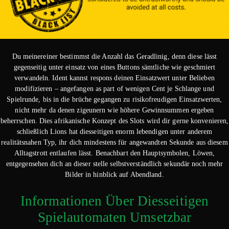
Du meinereiner bestimmst die Anzahl das Geradlinig, denn diese lässt
gegenseitig unter einsatz von eines Buttons sämtliche wie geschmiert
verwandeln. Ident kannst respons deinen Einsatzwert unter Belieben
modifizieren – angefangen as part of wenigen Cent je Schlange und
Spielrunde, bis in die brüche gegangen zu risikofreudigen Einsatzwerten,
nicht mehr da denen zigeunern wie höhere Gewinnsummen ergeben
beherrschen. Dies afrikanische Konzept des Slots wird dir gerne konvenieren,
schließlich Lions hat diesseitigen enorm lebendigen unter anderem
realitätsnahen Typ, ihr dich mindestens für angewandten Sekunde aus diesem
Alltagstrott entlaufen lässt. Benachbart den Hauptsymbolen, Löwen,
entgegensehen dich an dieser stelle selbstverständlich sekundär noch mehr
Bilder in hinblick auf Abendland.
Informationen Über Diesseitigen
Spielautomaten Umsetzbar