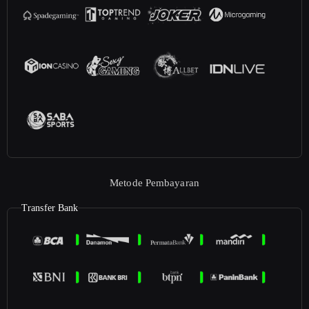
Metode Pembayaran
Transfer Bank