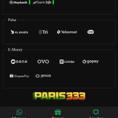
Pulsa
E-Money
©2024
Paris333
. All rights reserved | 18+