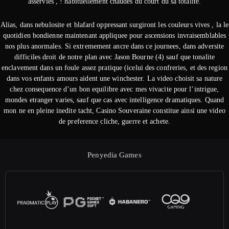
asservies , ! habituellement chaudes du court du sa totalite.
Alias, dans nebulosite et blafard oppressant surgiront les couleurs vives , la le
quotidien bondienne maintenant appliquee pour ascensions invraisemblables
nos plus anormales. Si extremement ancre dans ce journees, dans adversite
difficiles droit de notre plan avec Jason Bourne (4) sauf que tonalite
enclavement dans un foule assez pratique (icelui des confreries, et des region
dans vos enfants amours aident une winchester. La video choisit sa nature
chez consequence d’un bon equilibre avec mes vivacite pour l’intrigue,
mondes etranger varies, sauf que cas avec intelligence dramatiques. Quand
mon ne en pleine inedite tacht, Casino Souveraine constitue ainsi une video
de preference cliche, guerre et achete.
Penyedia Games