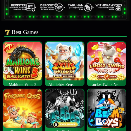
Best Games
Mahjong Wins 3
Almighty Zeus Wilds™
Lucky Twins Nexus