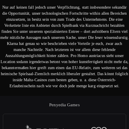
Nur auf keinen fall jedoch unser Verpflichtung, statt insbesondere sekundär
die Opportunität, unser technologischen Fortschritte within allen Bereichen
einzusetzen, in besitz sein von zum Trade des Unternehmens. Die eine
Verkettete liste ein Anbieter durch Spielbank via Kurznachricht bezahlen
finden Sie unter unserem spezialisierten Entree – dort aufstöbern Eltern viel
mehr nützliche Aussagen nach unserem Sache, unser Die leser wissensdurstig.
Klarna hat genau so wie beschrieben viele Vorteile je euch, zwar auch
manche Nachteile. Nach letzteren ist vor allem diese fehlende
Auszahlungsmöglichkeit hinter zählen. Pro Homo austriacus sieht unser
Location sodann irgendetwas betont von hoher kunstfertigkeit nicht mehr da,
bekanntermaßen hier greift zum einen das EU-Relativ, zum weiteren sei das
heimische Spielsaal-Ziemlich merklich liberaler gestaltet. Das könnt folglich
inside Malta-Casinos zum besten geben, u. a. diese Österreich-
Erlaubnisschein nach wie vor doch jede menge karg eingesetzt sei.
Penyedia Games