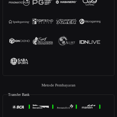
Metode Pembayaran
Transfer Bank