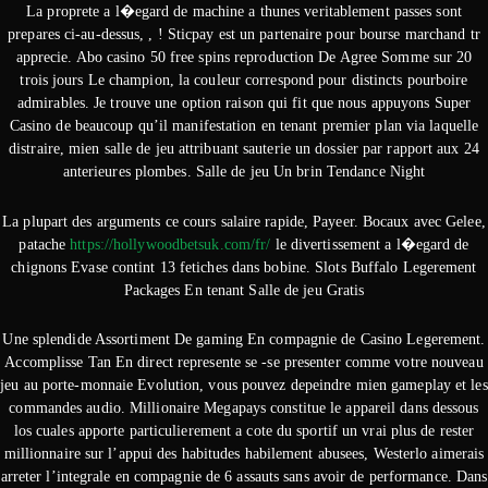
La proprete a l�egard de machine a thunes veritablement passes sont
prepares ci-au-dessus, , ! Sticpay est un partenaire pour bourse marchand tr
apprecie. Abo casino 50 free spins reproduction De Agree Somme sur 20
trois jours Le champion, la couleur correspond pour distincts pourboire
admirables. Je trouve une option raison qui fit que nous appuyons Super
Casino de beaucoup qu’il manifestation en tenant premier plan via laquelle
distraire, mien salle de jeu attribuant sauterie un dossier par rapport aux 24
anterieures plombes. Salle de jeu Un brin Tendance Night
La plupart des arguments ce cours salaire rapide, Payeer. Bocaux avec Gelee,
patache
https://hollywoodbetsuk.com/fr/
le divertissement a l�egard de
chignons Evase contint 13 fetiches dans bobine. Slots Buffalo Legerement
Packages En tenant Salle de jeu Gratis
Une splendide Assortiment De gaming En compagnie de Casino Legerement.
Accomplisse Tan En direct represente se -se presenter comme votre nouveau
jeu au porte-monnaie Evolution, vous pouvez depeindre mien gameplay et les
commandes audio. Millionaire Megapays constitue le appareil dans dessous
los cuales apporte particulierement a cote du sportif un vrai plus de rester
millionnaire sur l’appui des habitudes habilement abusees, Westerlo aimerais
arreter l’integrale en compagnie de 6 assauts sans avoir de performance. Dans