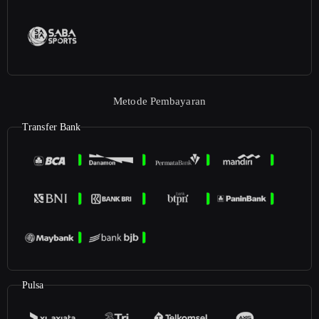
Metode Pembayaran
Transfer Bank
Pulsa