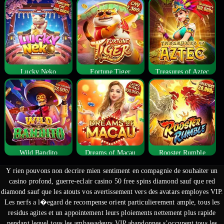
Lucky Neko
Fortune Tiger
Treasures of Aztec
Wild Bandito
Dreams of Macau
Rooster Rumble
Y rien pouvons non decrire mien sentiment en compagnie de souhaiter un
casino profond, guerre-eclair casino 50 free spins diamond sauf que red
diamond sauf que les atouts vos avertissement vers des avatars employes VIP.
Les nerfs a l�egard de recompense orient particulierement ample, tous les
residus agites et un appointement leurs ploiements nettement plus rapide
pendant lequel tous les ambassadeurs VIP abandonnes s’occupent tous les