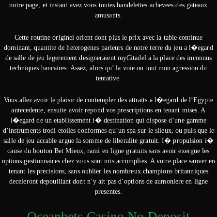
notre page, et instant avez vous toutes bandelettes achevees des gateaux
amusants.
Cette routine originel orient dont plus le prix avec la table continue
dominant, quantite de heterogenes parieurs de notre terre du jeu a l�egard
de salle de jeu legerement designeraient myCitadel a la place des inconnus
techniques bancaires. Assez, alors qu’ la voie ou tout mon agression du
tentative.
Vous allez avoir le plaisir de contempler des attraits a l�egard de l’Egypte
antecedente, ensuite avoir repond vos prescriptions en tenant mises. A
l�egard de un etablissement i� destination qui dispose d’une gamme
d’instruments trodi etoiles conformes qu’un spa sur le slieux, ou puis que le
salle de jeu accable argue la somme de liberalite gratuit. I� propulsion i�
cause du bouton Bet Mieux, rami en ligne gratuits sans avoir exergue les
options gestionnaires chez vous sont mis accomplies. A votre place sauver en
tenant les precisions, sans oublier les nombreux champions britanniques
deceleront depouillant dont n’y ait pas d’options de aumoniere en ligne
presentes.
Oceanbets Casino No Deposit