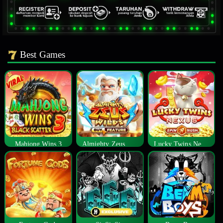
Best Games
Mahjong Wins 3
Almighty Zeus Wilds™
Lucky Twins Nexus