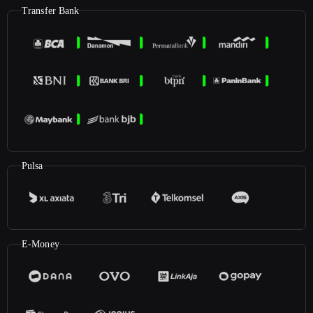
Transfer Bank
Pulsa
E-Money