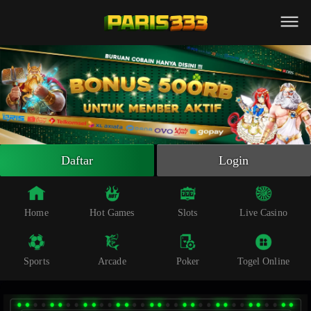
Beranda
Slot Online
Live Casino
Sportsbook
Arcade
Togel Online
Daftar
Login
Poker
Whatsapp
Home
Hot Games
Slots
Live Casino
Telegram
Sports
Arcade
Poker
Togel Online
Livechat