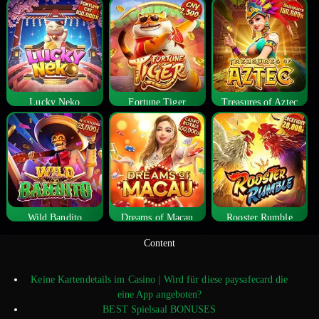
Lucky Neko
Fortune Tiger
Treasures of Aztec
Wild Bandito
Dreams of Macau
Rooster Rumble
Content
Keine Kartendetails im Casino | Wird für diese paysafecard die
eine App angeboten?
BEST Spielsaal BONUSES