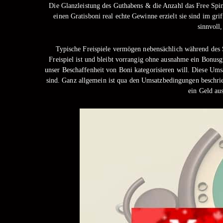
Die Glanzleistung des Guthabens & die Anzahl das Free Spin
einen Gratisboni real echte Gewinne erzielt sie sind im gr
sinnvoll,
Typische Freispiele vermögen nebensächlich während des S
Freispiel ist und bleibt vorrangig ohne ausnahme ein Bonus
unser Beschaffenheit von Boni kategorisieren will. Diese Umsa
sind. Ganz allgemein ist qua den Umsatzbedingungen beschrieb
ein Geld aus