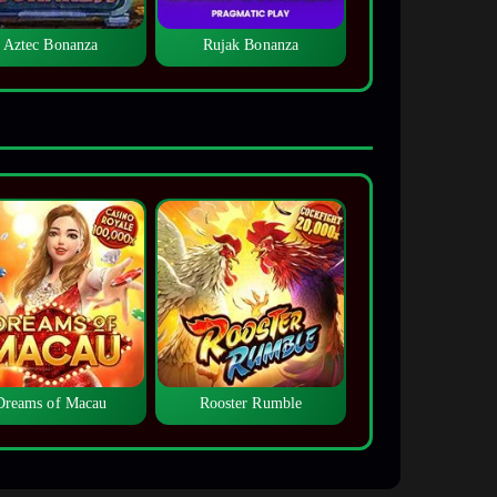
Aztec Bonanza
Rujak Bonanza
Dreams of Macau
Rooster Rumble