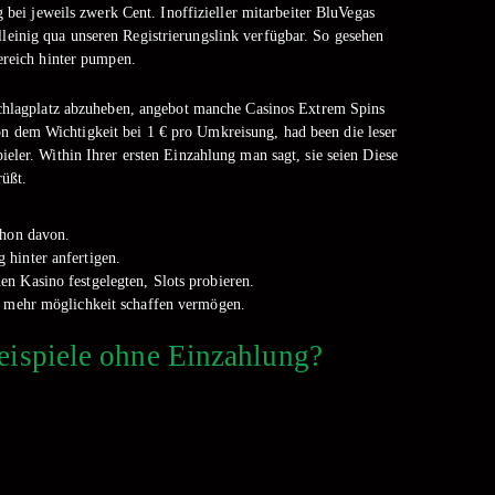
g bei jeweils zwerk Cent. Inoffizieller mitarbeiter BluVegas
alleinig qua unseren Registrierungslink verfügbar. So gesehen
ereich hinter pumpen.
schlagplatz abzuheben, angebot manche Casinos Extrem Spins
on dem Wichtigkeit bei 1 € pro Umkreisung, had been die leser
eler. Within Ihrer ersten Einzahlung man sagt, sie seien Diese
rüßt.
chon davon.
 hinter anfertigen.
n Kasino festgelegten, Slots probieren.
el mehr möglichkeit schaffen vermögen.
eispiele ohne Einzahlung?