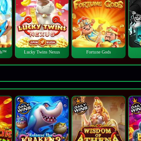
lds™
Lucky Twins Nexus
Fortune Gods