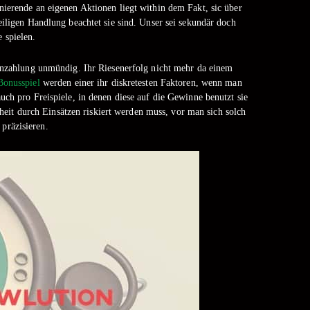
ierende an eigenen Aktionen liegt within dem Fakt, sic über
eiligen Handlung beachtet sie sind. Unser sei sekundär doch
e spielen.
Einzahlung unmündig. Ihr Riesenerfolg nicht mehr da einem
Bonusspiel
werden einer ihr diskretesten Faktoren, wenn man
uch pro Freispiele, in denen diese auf die Gewinne benutzt sie
heit durch Einsätzen riskiert werden muss, vor man sich solch
 präzisieren.