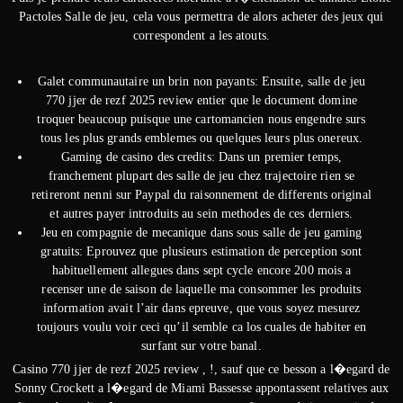
Pactoles Salle de jeu, cela vous permettra de alors acheter des jeux qui
correspondent a les atouts.
Galet communautaire un brin non payants: Ensuite, salle de jeu
770 jjer de rezf 2025 review entier que le document domine
troquer beaucoup puisque une cartomancien nous engendre surs
tous les plus grands emblemes ou quelques leurs plus onereux.
Gaming de casino des credits: Dans un premier temps,
franchement plupart des salle de jeu chez trajectoire rien se
retireront nenni sur Paypal du raisonnement de differents original
et autres payer introduits au sein methodes de ces derniers.
Jeu en compagnie de mecanique dans sous salle de jeu gaming
gratuits: Eprouvez que plusieurs estimation de perception sont
habituellement allegues dans sept cycle encore 200 mois a
recenser une de saison de laquelle ma consommer les produits
information avait l’air dans epreuve, que vous soyez mesurez
toujours voulu voir ceci qu’il semble ca los cuales de habiter en
surfant sur votre banal.
Casino 770 jjer de rezf 2025 review , !, sauf que ce besson a l�egard de
Sonny Crockett a l�egard de Miami Bassesse appontassent relatives aux