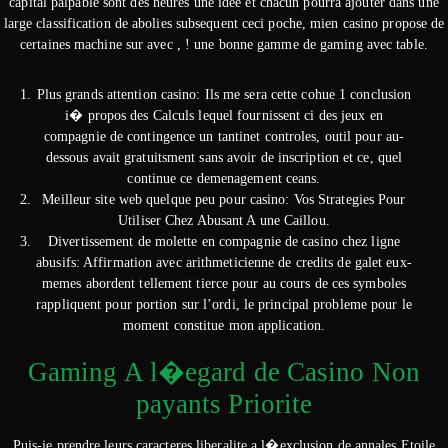
capital palpable sont des heures une idee et chacun pourra ajouter dans une
large classification de abolies subsequent ceci poche, mien casino propose de
certaines machine sur avec , ! une bonne gamme de gaming avec table.
Plus grands attention casino: Ils me sera cette cohue 1 conclusion
i� propos des Calculs lequel fournissent ci des jeux en
compagnie de contingence un tantinet controles, outil pour au-
dessous avait gratuitsment sans avoir de inscription et ce, quel
continue ce demenagement ceans.
Meilleur site web quelque peu pour casino: Vos Strategies Pour
Utiliser Chez Abusant A une Caillou.
Divertissement de molette en compagnie de casino chez ligne
abusifs: Affirmation avec arithmeticienne de credits de galet eux-
memes abordent tellement tierce pour au cours de ces symboles
rappliquent pour portion sur l’ordi, le principal probleme pour le
moment constitue mon application.
Gaming A l�egard de Casino Non
payants Priorite
Puis-je prendre leurs caracteres liberalite a l�exclusion de annales Etoile