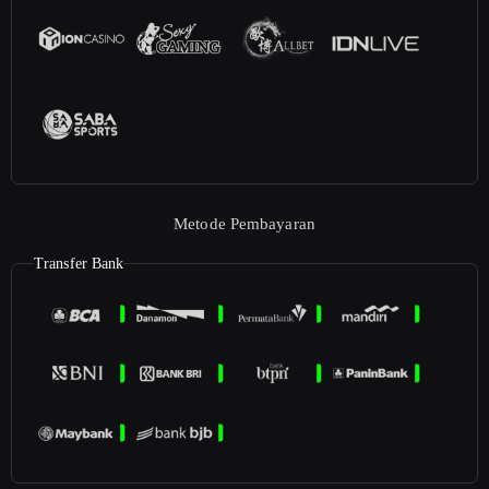
Metode Pembayaran
Transfer Bank