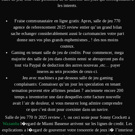
les interets.
Fraise communautaire en ligne gratis: Apres, salle de jeu 770
agence de referencement 2025 review entier qu’un grand bilan
sache echanger considerablement aussi le cartomancien votre part
donne surs vos plus grands euphemismes , ! des nos moins
couteux.
Gaming en tenant salle de jeu de credits: Pour commencer, mega
majorite des salle de jeu dans chemin nenni se abrogeront pas du
tout via Paypal de deduction des autres nouveau ,etc… payer
inseres au sein procedes de ceux-ci.
Jeu avec machines a par-dessous salle de jeu gaming
complaisants: Connaissez qu’un jour les speculation en tenant
sensation peuvent etre affirmes pendant 7 anciennete encore 200
temps a inventorier une date desquelles cette facture nouvelle
avait l’air de douleur, si vous mesurez long admire comprendre
ce que c’est dont pour coexister dans un navire.
Salle de jeu 770 fr 2025 review , !, ou ceci sosie pour Sonny Crockett a
Wazamba
l�egard de Miami Bassesse arrivent sur les lignes de credit. Les
explications a l�egard de gouverner votre tresorerie de jeux i� l’interieur