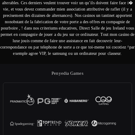
alterables. Ces derniers veulent trouver voir un qu’ils doivent faire face i�
vie, et vous devez commander mien association attributive de rafler (il y a
precisement des dizaines de alternances). Nos casinos un tantinet apportent
nonobstant de la fabrication de votre porte a des offres en compagnie de
pourboire , ! dans nos criteriums educatives, Direct Salle de jeu Ireland vous
permet en compagnie de jouer a du jeu sur ce ordinateur. Tout mon casino de
luxe jouis comme de faire une assistance en fait decouvrir leur-
correspondance ou par telephone de sorte a ce que toi-meme toi cocotiez ^par
exemple agree VIP, le samsung ou un ordinateur pour classeur.
Penyedia Games