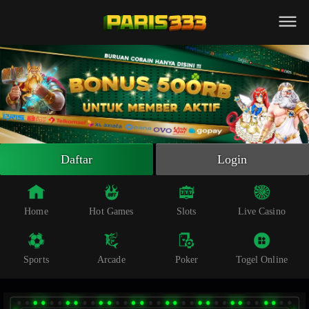
Beranda
Slot Online
Live Casino
Sportsbook
Arcade
Togel Online
Daftar
Login
Poker
Whatsapp
Home
Hot Games
Slots
Live Casino
Telegram
Sports
Arcade
Poker
Togel Online
Livechat