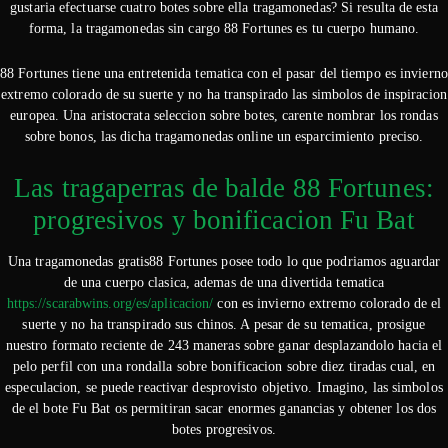
gustaria efectuarse cuatro botes sobre ella tragamonedas? Si resulta de esta
forma, la tragamonedas sin cargo 88 Fortunes es tu cuerpo humano.
88 Fortunes tiene una entretenida tematica con el pasar del tiempo es invierno
extremo colorado de su suerte y no ha transpirado las simbolos de inspiracion
europea. Una aristocrata seleccion sobre botes, carente nombrar los rondas
sobre bonos, las dicha tragamonedas online un esparcimiento preciso.
Las tragaperras de balde 88 Fortunes:
progresivos y bonificacion Fu Bat
Una tragamonedas gratis88 Fortunes posee todo lo que podriamos aguardar
de una cuerpo clasica, ademas de una divertida tematica
https://scarabwins.org/es/aplicacion/
con es invierno extremo colorado de el
suerte y no ha transpirado sus chinos. A pesar de su tematica, prosigue
nuestro formato reciente de 243 maneras sobre ganar desplazandolo hacia el
pelo perfil con una rondalla sobre bonificacion sobre diez tiradas cual, en
especulacion, se puede reactivar desprovisto objetivo. Imagino, las simbolos
de el bote Fu Bat os permitiran sacar enormes ganancias y obtener los dos
botes progresivos.