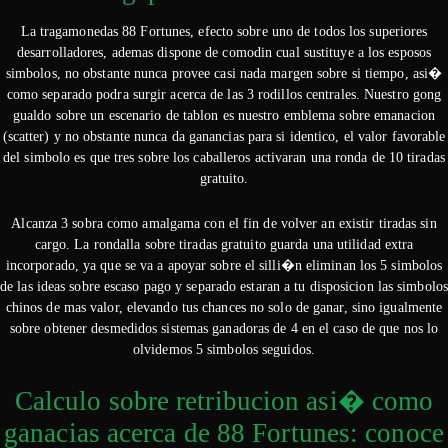
La tragamonedas 88 Fortunes, efecto sobre uno de todos los superiores
desarrolladores, ademas dispone de comodin cual sustituye a los esposos
simbolos, no obstante nunca provee casi nada margen sobre si tiempo, asi�
como separado podra surgir acerca de las 3 rodillos centrales. Nuestro gong
gualdo sobre un escenario de tablon es nuestro emblema sobre emanacion
(scatter) y no obstante nunca da ganancias para si identico, el valor favorable
del simbolo es que tres sobre los caballeros activaran una ronda de 10 tiradas
gratuito.
Alcanza 3 sobra como amalgama con el fin de volver an existir tiradas sin
cargo. La rondalla sobre tiradas gratuito guarda una utilidad extra
incorporado, ya que se va a apoyar sobre el silli�n eliminan los 5 simbolos
de las ideas sobre escaso pago y separado estaran a tu disposicion las simbolos
chinos de mas valor, elevando tus chances no solo de ganar, sino igualmente
sobre obtener desmedidos sistemas ganadoras de 4 en el caso de que nos lo
olvidemos 5 simbolos seguidos.
Calculo sobre retribucion asi� como
ganacias acerca de 88 Fortunes: conoce