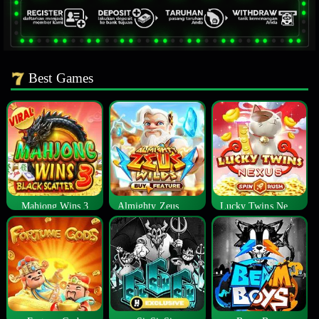
Best Games
Mahjong Wins 3
Almighty Zeus Wilds™
Lucky Twins Nexus