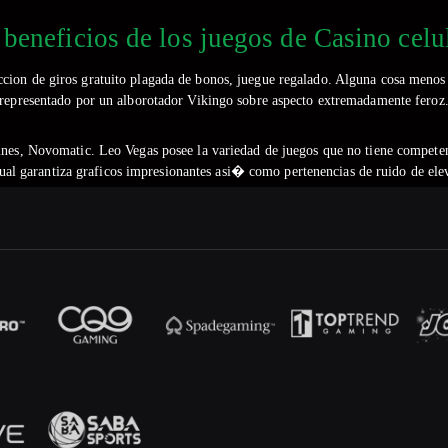
 beneficios de los juegos de Casino celul
ion de giros gratuito plagada de bonos, juegue regalado. Alguna cosa menos q
representado por un alborotador Vikingo sobre aspecto extremadamente feroz
dines, Novomatic. Leo Vegas posee la variedad de juegos que no tiene competen
cual garantiza graficos impresionantes asi� como pertenencias de ruido de ele