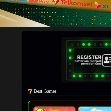
Best Games