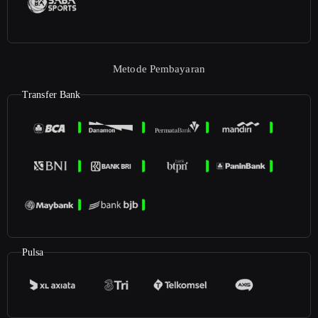
Metode Pembayaran
Transfer Bank
Pulsa