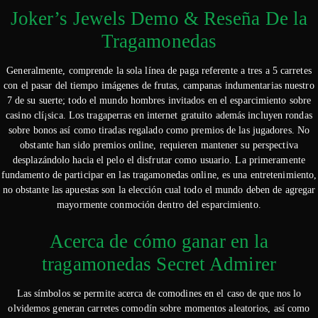
Joker’s Jewels Demo & Reseña De la
Tragamonedas
Generalmente, comprende la sola línea de paga referente a tres a 5 carretes
con el pasar del tiempo imágenes de frutas, campanas indumentarias nuestro
7 de su suerte; todo el mundo hombres invitados en el esparcimiento sobre
casino clí¡sica. Los tragaperras en internet gratuito además incluyen rondas
sobre bonos así­ como tiradas regalado como premios de las jugadores. No
obstante han sido premios online, requieren mantener su perspectiva
desplazándolo hacia el pelo el disfrutar como usuario. La primeramente
fundamento de participar en las tragamonedas online, es una entretenimiento,
no obstante las apuestas son la elección cual todo el mundo deben de agregar
mayormente conmoción dentro del esparcimiento.
Acerca de cómo ganar en la
tragamonedas Secret Admirer
Las símbolos se permite acerca de comodines en el caso de que nos lo
olvidemos generan carretes comodín sobre momentos aleatorios, así­ como