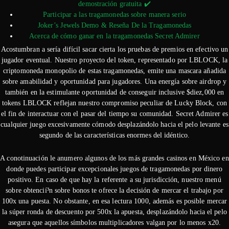
demostración gratuita ✔️
Participar a las tragamonedas sobre manera serio
Joker’s Jewels Demo & Reseña De la Tragamonedas
Acerca de cómo ganar en la tragamonedas Secret Admirer
Acostumbran a serí­a difícil sacar cierta los pruebas de premios en efectivo un
jugador eventual. Nuestro proyecto del token, representado por LBLOCK, la
criptomoneda monopolio de estas tragamonedas, emite una mascara añadida
sobre amabilidad y oportunidad para jugadores.
Una energía sobre airdrop y
también en la estimulante oportunidad de conseguir inclusive $diez,000 en
tokens LBLOCK reflejan nuestro compromiso peculiar de Lucky Block, con
el fin de interactuar con el pasar del tiempo su comunidad. Secret Admirer es
cualquier juego excesivamente cómodo desplazándolo hacia el pelo levante es
segundo de las características enormes del idéntico.
A conotinuación le anumero algunos de los más grandes casinos en México en
donde puedes participar excepcionales juegos de tragamonedas por dinero
positivo. En caso de que hay la referente a su jurisdicción, nuestro menú
sobre obtencií³n sobre bonos te ofrece la decisión de mercar el trabajo por
100x una puesta. No obstante, en esa lectura 1000, además es posible mercar
la súper ronda de descuento por 500x la apuesta, desplazándolo hacia el pelo
asegura que aquellos símbolos multiplicadores valgan por lo menos x20.