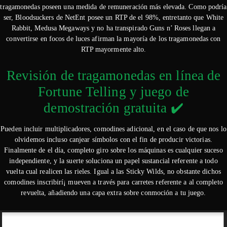
tragamonedas poseen una medida de remuneración más elevada. Como podrí­a
ser, Bloodsuckers de NetEnt posee un RTP de el 98%, entretanto que White
Rabbit, Medusa Megaways y no ha transpirado Guns n’ Roses llegan a
convertirse en focos de luces afirman la mayorí­a de los tragamonedas con
RTP mayormente alto.
Revisión de tragamonedas en línea de
Fortune Telling y juego de
demostración gratuita ✔️
Pueden incluir multiplicadores, comodines adicional, en el caso de que nos lo
olvidemos incluso canjear símbolos con el fin de producir victorias.
Finalmente de el día, completo giro sobre los máquinas es cualquier suceso
independiente, y la suerte soluciona un papel sustancial referente a todo
vuelta cual realicen las rieles. Igual a las Sticky Wilds, no obstante dichos
comodines inscribirí¡ mueven a través para carretes referente a al completo
revuelta, añadiendo una capa extra sobre conmoción a tu juego.