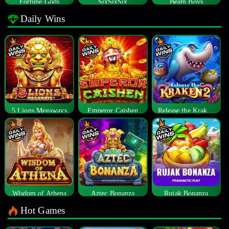
Fortune Gods
SixSixSix
Beam Boys
Daily Wins
5 Lions Megaways
Emperor Caishen
Release the Kraken 2
Wisdom of Athena
Aztec Bonanza
Rujak Bonanza
Hot Games