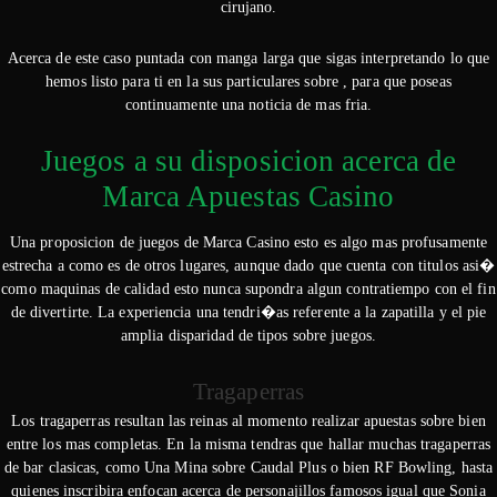
cirujano.
Acerca de este caso puntada con manga larga que sigas interpretando lo que
hemos listo para ti en la sus particulares sobre , para que poseas
continuamente una noticia de mas fria.
Juegos a su disposicion acerca de
Marca Apuestas Casino
Una proposicion de juegos de Marca Casino esto es algo mas profusamente
estrecha a como es de otros lugares, aunque dado que cuenta con titulos asi�
como maquinas de calidad esto nunca supondra algun contratiempo con el fin
de divertirte. La experiencia una tendri�as referente a la zapatilla y el pie
amplia disparidad de tipos sobre juegos.
Tragaperras
Los tragaperras resultan las reinas al momento realizar apuestas sobre bien
entre los mas completas. En la misma tendras que hallar muchas tragaperras
de bar clasicas, como Una Mina sobre Caudal Plus o bien RF Bowling, hasta
quienes inscribira enfocan acerca de personajillos famosos igual que Sonia