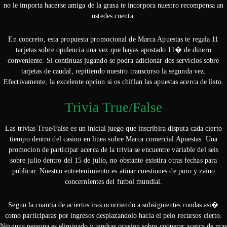
no le importa hacerse amiga de la grasa te incorpora nuestro recompensa an
ustedes cuenta.
En concreto, esta propuesta promocional de Marca Apuestas te regala 11
tarjetas sobre opulencia una vez que hayas apostado 11� de dinero
conveniente. Si continuas jugando se podra adicionar dos servicios sobre
tarjetas de caudal, repitiendo nuestro transcurso la segunda vez.
Efectivamente, la excelente opcion si os chiflan las apuestas acerca de listo.
Trivia True/False
Las trivias True/False es un inicial juego que inscribira disputa cada cierto
tiempo dentro del casino en linea sobre Marca comercial Apuestas. Una
promocion de participar acerca de la trivia se encuentre variable del seis
sobre julio dentro del 15 de julio, no obstante existira otras fechas para
publicar. Nuestro entretenimiento es atinar cuestiones de puro y zaino
concernientes del futbol mundial.
Segun la cuantia de aciertos iras ocurriendo a subsiguientes rondas asi�
como participaras por ingresos desplazandolo hacia el pelo recursos cierto.
Ninguna persona es eliminado y tendras ocasion sobre cooperar acerca de mas