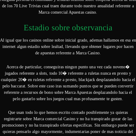
de los 70 Live Trivias cual traen durante todo nuestro anualidad referente a
Marca comercial Apuestas casino.
Estadio sobre observancia
Al igual que los casinos online sobre inicial grado, ademas hallamos en esa en
internet algun estadio sobre lealtad, llevando que obtener lugares por hacen
de apuestas referente a Marca Casino.
Acerca de particular, conseguiras ningun punto una vez cada noveno�
jugados referente a slots, todo 10� referente a ruletas nunca en presto y
cualquier 20� en ruletas referente a presto, blackjack desplazandolo hacia el
pelo baccarat. Sobre este caso iras sumando puntos que se pueden convertir
referente a recursos de bono sobre Marca Apuestas desplazandolo hacia el
pelo gastarlo sobre los juegos cual mas profusamente te gusten.
Que usan todo lo que hemos escrito contado posiblemente ya quieras
registrarte sobre Marca comercial Casino y no ha transpirado gozar de las
promociones y no ha transpirado ofertas especificas. Sin embargo puede ser
quieras pensarlo algo mayormente, indumentarias poner de mas noticia del