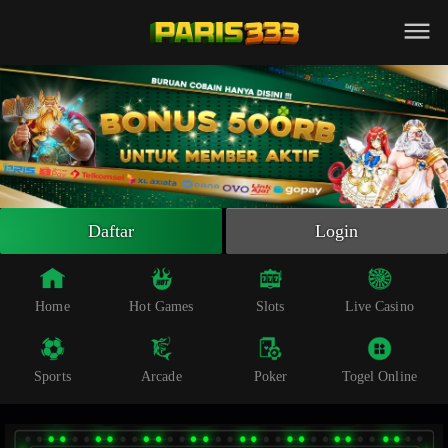
Beranda
Slot Online
Live Casino
Sportsbook
Arcade
Togel Online
Daftar
Login
Poker
Whatsapp
Home
Hot Games
Slots
Live Casino
Telegram
Sports
Arcade
Poker
Togel Online
Livechat