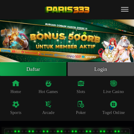
Beranda
Slot Online
Live Casino
Sportsbook
Arcade
Togel Online
Daftar
Login
Poker
Whatsapp
Home
Hot Games
Slots
Live Casino
Telegram
Sports
Arcade
Poker
Togel Online
Livechat