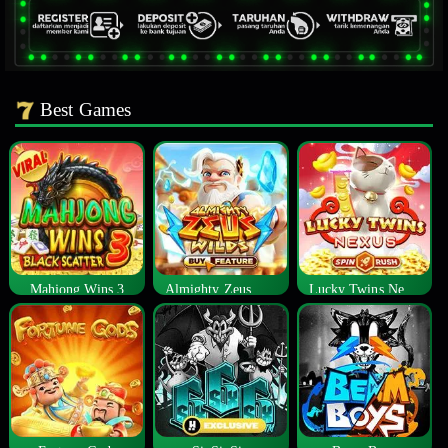
Best Games
Mahjong Wins 3
Almighty Zeus Wilds™
Lucky Twins Nexus