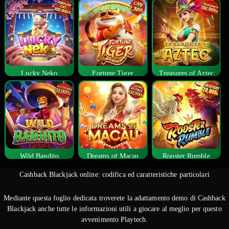
Lucky Neko
Fortune Tiger
Treasures of Aztec
Wild Bandito
Dreams of Macau
Rooster Rumble
Cashback Blackjack online: codifica ed caratteristiche particolari
Mediante questa foglio dedicata troverete la adattamento demo di Cashback
Blackjack anche tutte le informazioni utili a giocare al meglio per questo
avvenimento Playtech.