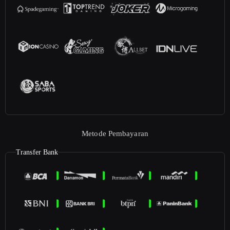
Metode Pembayaran
Transfer Bank