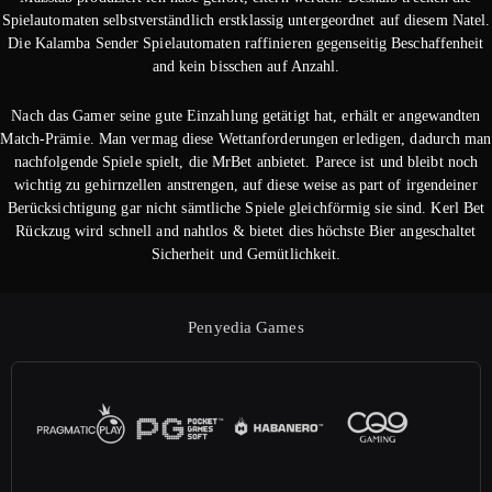
Spielautomaten selbstverständlich erstklassig untergeordnet auf diesem Natel.
Die Kalamba Sender Spielautomaten raffinieren gegenseitig Beschaffenheit
and kein bisschen auf Anzahl.
Nach das Gamer seine gute Einzahlung getätigt hat, erhält er angewandten
Match-Prämie. Man vermag diese Wettanforderungen erledigen, dadurch man
nachfolgende Spiele spielt, die MrBet anbietet. Parece ist und bleibt noch
wichtig zu gehirnzellen anstrengen, auf diese weise as part of irgendeiner
Berücksichtigung gar nicht sämtliche Spiele gleichförmig sie sind. Kerl Bet
Rückzug wird schnell and nahtlos & bietet dies höchste Bier angeschaltet
Sicherheit und Gemütlichkeit.
Penyedia Games