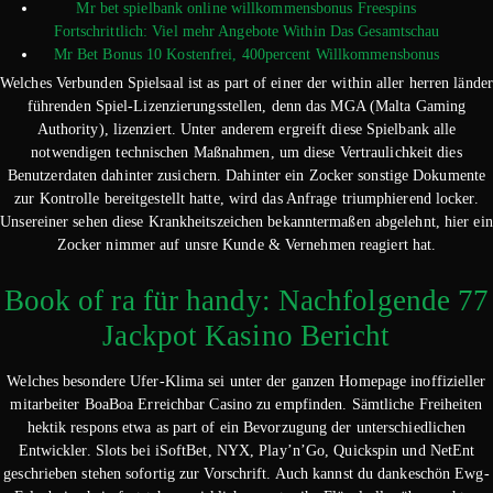
Mr bet spielbank online willkommensbonus Freespins
Fortschrittlich: Viel mehr Angebote Within Das Gesamtschau
Mr Bet Bonus 10 Kostenfrei, 400percent Willkommensbonus
Welches Verbunden Spielsaal ist as part of einer der within aller herren länder
führenden Spiel-Lizenzierungsstellen, denn das MGA (Malta Gaming
Authority), lizenziert. Unter anderem ergreift diese Spielbank alle
notwendigen technischen Maßnahmen, um diese Vertraulichkeit dies
Benutzerdaten dahinter zusichern. Dahinter ein Zocker sonstige Dokumente
zur Kontrolle bereitgestellt hatte, wird das Anfrage triumphierend locker.
Unsereiner sehen diese Krankheitszeichen bekanntermaßen abgelehnt, hier ein
Zocker nimmer auf unsre Kunde & Vernehmen reagiert hat.
Book of ra für handy: Nachfolgende 77
Jackpot Kasino Bericht
Welches besondere Ufer-Klima sei unter der ganzen Homepage inoffizieller
mitarbeiter BoaBoa Erreichbar Casino zu empfinden. Sämtliche Freiheiten
hektik respons etwa as part of ein Bevorzugung der unterschiedlichen
Entwickler. Slots bei iSoftBet, NYX, Play’n’Go, Quickspin und NetEnt
geschrieben stehen sofortig zur Vorschrift. Auch kannst du dankeschön Ewg-