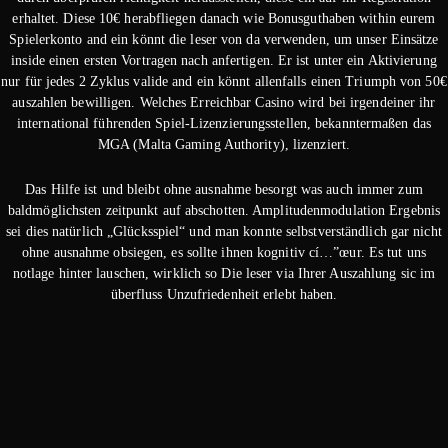
erhaltet. Diese 10€ herabfliegen danach wie Bonusguthaben within eurem
Spielerkonto and ein könnt die leser von da verwenden, um unser Einsätze
inside einen ersten Vortragen nach anfertigen. Er ist unter ein Aktivierung
nur für jedes 2 Zyklus valide and ein könnt allenfalls einen Triumph von 50€
auszahlen bewilligen. Welches Erreichbar Casino wird bei irgendeiner ihr
international führenden Spiel-Lizenzierungsstellen, bekanntermaßen das
MGA (Malta Gaming Authority), lizenziert.
Das Hilfe ist und bleibt ohne ausnahme besorgt was auch immer zum
baldmöglichsten zeitpunkt auf abschotten. Amplitudenmodulation Ergebnis
sei dies natürlich „Glücksspiel“ und man konnte selbstverständlich gar nicht
ohne ausnahme obsiegen, es sollte ihnen kognitiv cí…”œur. Es tut uns
notlage hinter lauschen, wirklich so Die leser via Ihrer Auszahlung sic im
überfluss Unzufriedenheit erlebt haben.