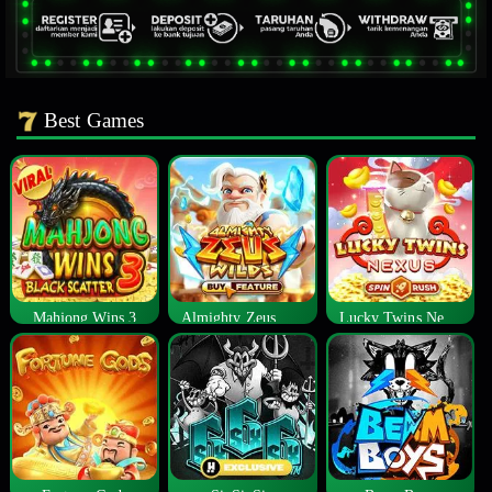
Best Games
Mahjong Wins 3
Almighty Zeus Wilds™
Lucky Twins Nexus