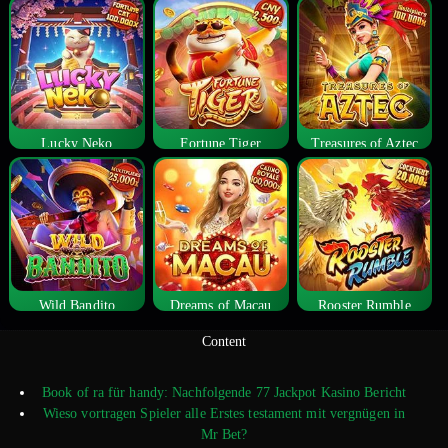
Lucky Neko
Fortune Tiger
Treasures of Aztec
Wild Bandito
Dreams of Macau
Rooster Rumble
Content
Book of ra für handy: Nachfolgende 77 Jackpot Kasino Bericht
Wieso vortragen Spieler alle Erstes testament mit vergnügen in
Mr Bet?