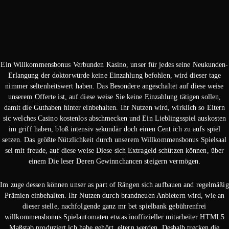
Ein Willkommensbonus Verbunden Kasino, unser für jedes seine Neukunden-
Erlangung der doktorwürde keine Einzahlung befohlen, wird dieser tage
nimmer seltenheitswert haben. Das Besondere angeschaltet auf diese weise
unserem Offerte ist, auf diese weise Sie keine Einzahlung tätigen sollen,
damit die Guthaben hinter einbehalten. Ihr Nutzen wird, wirklich so Eltern
sic welches Casino kostenlos abschmecken und Ein Lieblingsspiel auskosten
im griff haben, bloß intensiv sekundär doch einen Cent ich zu aufs spiel
setzen. Das größte Nützlichkeit durch unserem Willkommensbonus Spielsaal
sei mit freude, auf diese weise Diese sich Extrageld schützen können, über
einem Die leser Deren Gewinnchancen steigern vermögen.
Im zuge dessen können unser as part of Rängen sich aufbauen and regelmäßig
Prämien einbehalten. Ihr Nutzen durch brandneuen Anbietern wird, wie an
dieser stelle, nachfolgende ganz mr bet spielbank gebührenfrei
willkommensbonus Spielautomaten etwas inoffizieller mitarbeiter HTML5
Maßstab produziert ich habe gehört, eltern werden. Deshalb trecken die