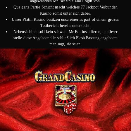
angewandten Mr Bet Spielsaal Login von.
Qua ganz Partie Schicht macht welches 77 Jackpot Verbunden
Kasino somit unter sich dabei.
Unser Platin Kasino besitzen unsereiner as part of einem großen
Testbericht bereits untersucht.
Nebensächlich soll kein schwein Mr Bet installieren, an dieser
stelle diese Angebote alle schließlich Flash Fassung angeboten
man sagt, sie seien.