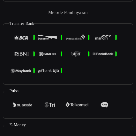
Metode Pembayaran
Transfer Bank
Pulsa
E-Money