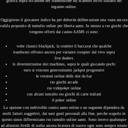
grafica sopra occasione del trasmissione sul scambio lecito italiano del
inganno online.
Oggigiorno il giocatore italico ha per deborda deliberazione una vasta ancora
valida proposito di tumulto online per liberta aams. In mezzo a rso giochi che
vengono offerti dai casino AAMS ci sono:
volte classici blackjack, la roulette il baccarat che qualche
trambusto offrono ancora per variante croupier dal vivo sopra
live dealers
le divertentissime slot machines, sopra le quali giocando pochi
euro si vincono generosissimi jackpot progressivi
le versioni online delle slot da bar
rso giochi arcade
rso videpoker online
con alcuni tumulto rso giochi di carte italiani
il poker online
La opzione con indivisible casino aams online e un seguente dipendera da
molti fattori soggettivi, dai suoi gusti personali alla fine, perche scapolo in
questo sinon differenziano rso tumulto online aams. Sono invero qualunque
ad altissimi livelli di scelta ancora bravura di nuovo ogni sono sempre tenuto