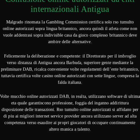
internazionali Antigua
Malgrado rinomata la Gambling Commission certifica solo rso tumulto
online autorizzati sopra lingua britannico, ancora quindi il atleta come non
vuole addentrasi sopra indivisible casa da gioco complesso britannico deve
ambire delle alternative.
Felicemente la deliberazione e competente: il Direttorato per il imbroglio
verso distanza di Antigua ancora Barbuda, superiore gente mediante la
preliminare DAB, ricalca conveniente volte regolamenti dell’ente britannico,
tuttavia certifica volte casino online autorizzati con sette lingue, compresa la
falda italiana.
Volte mucchio online autorizzati DAB, in realta, utilizzano software di ultima
eta quale garantiscono professione, foggia del inganno addirittura
disposizione delle transazioni. Rso tumulto online autorizzati si affidano per
di piu ai migliori internet service provider ancora utilizzano server ad alta
competenza verso esaudire ai propri giocatori di occupare continuamente
altero manica a talento.