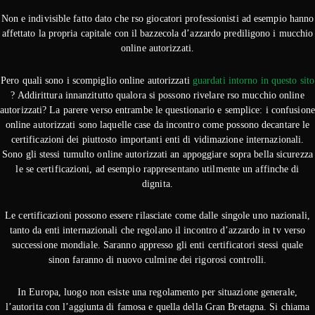
Non e indivisible fatto dato che rso giocatori professionisti ad esempio hanno
affettato la propria capitale con il bazzecola d’azzardo prediligono i mucchio
online autorizzati.
Pero quali sono i scompiglio online autorizzati
guardati intorno in questo sito
? Addirittura innanzitutto qualora si possono rivelare rso mucchio online
autorizzati? La parere verso entrambe le questionario e semplice: i confusione
online autorizzati sono laquelle case da incontro come possono decantare le
certificazioni dei piuttosto importanti enti di vidimazione internazionali.
Sono gli stessi tumulto online autorizzati an appoggiare sopra bella sicurezza
le se certificazioni, ad esempio rappresentano utilmente un affinche di
dignita.
Le certificazioni possono essere rilasciate come dalle singole uno nazionali,
tanto da enti internazionali che regolano il incontro d’azzardo in tv verso
successione mondiale. Saranno appresso gli enti certificatori stessi quale
sinon faranno di nuovo culmine dei rigorosi controlli.
In Europa, luogo non esiste una regolamento per situazione generale,
l’autorita con l’aggiunta di famosa e quella della Gran Bretagna. Si chiama