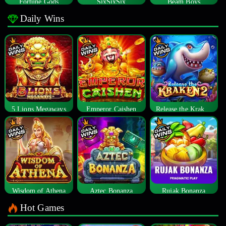
Fortune Gods
SixSixSix
Beam Boys
Daily Wins
5 Lions Megaways
Emperor Caishen
Release the Kraken 2
Wisdom of Athena
Aztec Bonanza
Rujak Bonanza
Hot Games