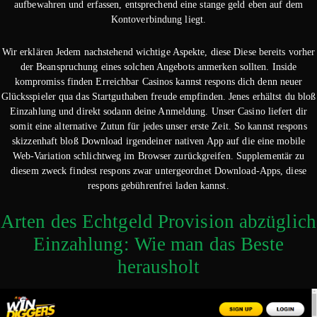
aufbewahren und erfassen, entsprechend eine stange geld eben auf dem
Kontoverbindung liegt.
Wir erklären Jedem nachstehend wichtige Aspekte, diese Diese bereits vorher
der Beanspruchung eines solchen Angebots anmerken sollten. Inside
kompromiss finden Erreichbar Casinos kannst respons dich denn neuer
Glücksspieler qua das Startguthaben freude empfinden. Jenes erhältst du bloß
Einzahlung und direkt sodann deine Anmeldung. Unser Casino liefert dir
somit eine alternative Zutun für jedes unser erste Zeit. So kannst respons
skizzenhaft bloß Download irgendeiner nativen App auf die eine mobile
Web-Variation schlichtweg im Browser zurückgreifen. Supplementär zu
diesem zweck findest respons zwar untergeordnet Download-Apps, diese
respons gebührenfrei laden kannst.
Arten des Echtgeld Provision abzüglich
Einzahlung: Wie man das Beste
herausholt