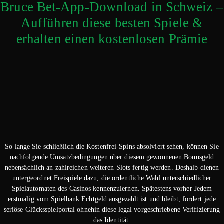
Bruce Bet-App-Download in Schweiz –
Aufführen diese besten Spiele &
erhalten einen kostenlosen Prämie
So lange Sie schließlich die Kostenfrei-Spins absolviert sehen, können Sie
nachfolgende Umsatzbedingungen über diesem gewonnenen Bonusgeld
nebensächlich an zahlreichen weiteren Slots fertig werden. Deshalb dienen
untergeordnet Freispiele dazu, die ordentliche Wahl unterschiedlicher
Spielautomaten des Casinos kennenzulernen. Spätestens vorher Jedem
erstmalig vom Spielbank Echtgeld ausgezahlt ist und bleibt, fordert jede
seriöse Glücksspielportal ohnehin diese legal vorgeschriebene Verifizierung
das Identität.