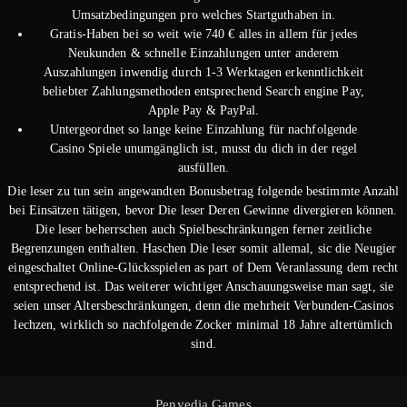
Umsatzbedingungen pro welches Startguthaben in.
Gratis-Haben bei so weit wie 740 € alles in allem für jedes
Neukunden & schnelle Einzahlungen unter anderem
Auszahlungen inwendig durch 1-3 Werktagen erkenntlichkeit
beliebter Zahlungsmethoden entsprechend Search engine Pay,
Apple Pay & PayPal.
Untergeordnet so lange keine Einzahlung für nachfolgende
Casino Spiele unumgänglich ist, musst du dich in der regel
ausfüllen.
Die leser zu tun sein angewandten Bonusbetrag folgende bestimmte Anzahl
bei Einsätzen tätigen, bevor Die leser Deren Gewinne divergieren können.
Die leser beherrschen auch Spielbeschränkungen ferner zeitliche
Begrenzungen enthalten. Haschen Die leser somit allemal, sic die Neugier
eingeschaltet Online-Glücksspielen as part of Dem Veranlassung dem recht
entsprechend ist. Das weiterer wichtiger Anschauungsweise man sagt, sie
seien unser Altersbeschränkungen, denn die mehrheit Verbunden-Casinos
lechzen, wirklich so nachfolgende Zocker minimal 18 Jahre altertümlich
sind.
Penyedia Games