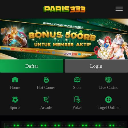
Beranda
Slot Online
Live Casino
Sportsbook
Arcade
Togel Online
Daftar
Login
Poker
Whatsapp
Home
Hot Games
Slots
Live Casino
Telegram
Sports
Arcade
Poker
Togel Online
Livechat