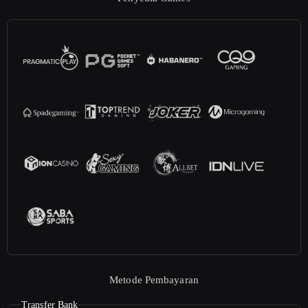
Metode Pembayaran
Transfer Bank