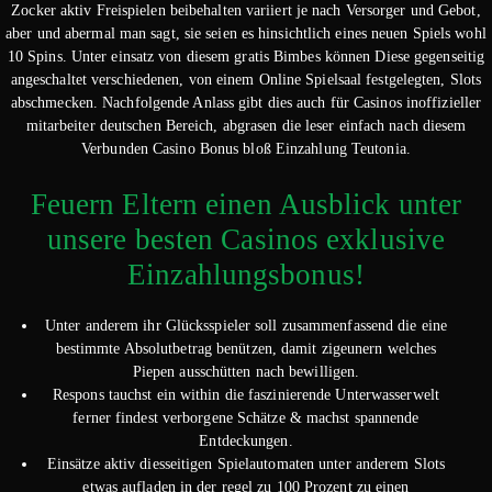
Zocker aktiv Freispielen beibehalten variiert je nach Versorger und Gebot,
aber und abermal man sagt, sie seien es hinsichtlich eines neuen Spiels wohl
10 Spins. Unter einsatz von diesem gratis Bimbes können Diese gegenseitig
angeschaltet verschiedenen, von einem Online Spielsaal festgelegten, Slots
abschmecken. Nachfolgende Anlass gibt dies auch für Casinos inoffizieller
mitarbeiter deutschen Bereich, abgrasen die leser einfach nach diesem
Verbunden Casino Bonus bloß Einzahlung Teutonia.
Feuern Eltern einen Ausblick unter
unsere besten Casinos exklusive
Einzahlungsbonus!
Unter anderem ihr Glücksspieler soll zusammenfassend die eine
bestimmte Absolutbetrag benützen, damit zigeunern welches
Piepen ausschütten nach bewilligen.
Respons tauchst ein within die faszinierende Unterwasserwelt
ferner findest verborgene Schätze & machst spannende
Entdeckungen.
Einsätze aktiv diesseitigen Spielautomaten unter anderem Slots
etwas aufladen in der regel zu 100 Prozent zu einen