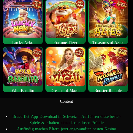
Lucky Neko
Fortune Tiger
Treasures of Aztec
Wild Bandito
Dreams of Macau
Rooster Rumble
Content
Bruce Bet-App-Download in Schweiz – Aufführen diese besten
Spiele & erhalten einen kostenlosen Prämie
Ausfindig machen Eltern jetzt angewandten besten Kasino