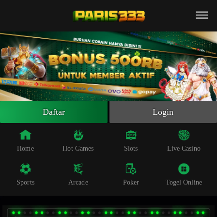
Beranda
Slot Online
Live Casino
Sportsbook
Arcade
Togel Online
Daftar
Login
Poker
Whatsapp
Home
Hot Games
Slots
Live Casino
Telegram
Sports
Arcade
Poker
Togel Online
Livechat