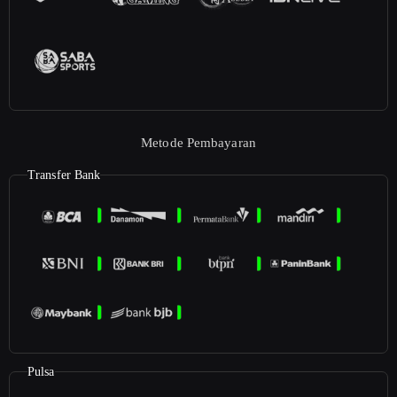
Metode Pembayaran
Transfer Bank
Pulsa