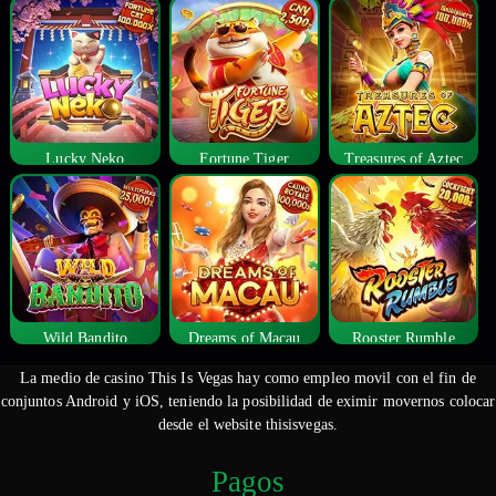
Lucky Neko
Fortune Tiger
Treasures of Aztec
Wild Bandito
Dreams of Macau
Rooster Rumble
La medio de casino This Is Vegas hay como empleo movil con el fin de
conjuntos Android y iOS, teniendo la posibilidad de eximir movernos colocar
desde el website thisisvegas.
Pagos