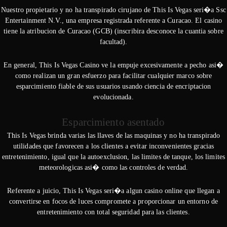
Nuestro propietario y no ha transpirado cirujano de This Is Vegas seri�a Ssc
Entertainment N.V., una empresa registrada referente a Curacao. El casino
tiene la atribucion de Curacao (GCB) (inscribira desconoce la cuantia sobre
facultad).
En general, This Is Vegas Casino ve la empuje excesivamente a pecho asi�
como realizan un gran esfuerzo para facilitar cualquier marco sobre
esparcimiento fiable de sus usuarios usando ciencia de encriptacion
evolucionada.
Esparcimiento asentado
This Is Vegas brinda varias las llaves de las maquinas y no ha transpirado
utilidades que favorecen a los clientes a evitar inconvenientes gracias
entretenimiento, igual que la autoexclusion, las limites de tanque, los limites
meteorologicas asi� como las controles de verdad.
Referente a juicio, This Is Vegas seri�a algun casino online que llegan a
convertirse en focos de luces compromete a proporcionar un entorno de
entretenimiento con total seguridad para las clientes.