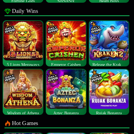
Fortune Gods
SixSixSix
Beam Boys
Daily Wins
5 Lions Megaways
Emperor Caishen
Release the Kraken 2
Wisdom of Athena
Aztec Bonanza
Rujak Bonanza
Hot Games