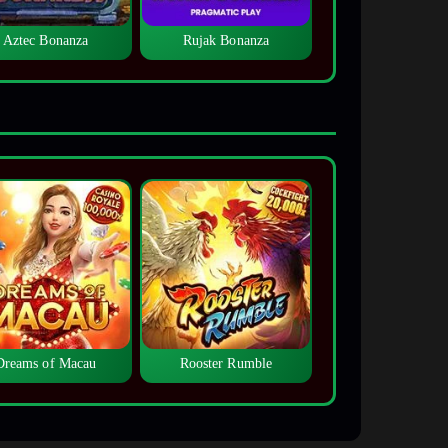
Aztec Bonanza
Rujak Bonanza
Dreams of Macau
Rooster Rumble