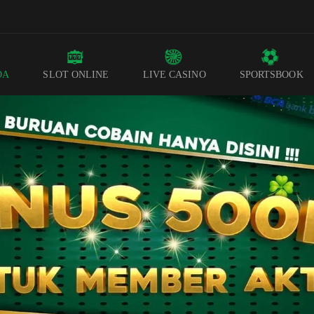
DA
SLOT ONLINE
LIVE CASINO
SPORTSBOOK