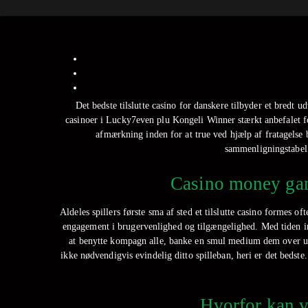
Det bedste tilslutte casino for danskere tilbyder et bredt
casinoer i Lucky7even plu Kongeli Winner stærkt anbefalet f
afmærkning inden for at true ved hjælp af fratagelse 
sammenligningstabel p
Casino money game 
Aldeles spillers første sma af sted et tilslutte casino formes 
engagement i brugervenlighed og tilgængelighed. Med tiden inde
at benytte kompagn alle, banke en smul medium dem over udv
ikke nødvendigvis evindelig ditto spilleban, heri er det bedst
Hvorfor kan v