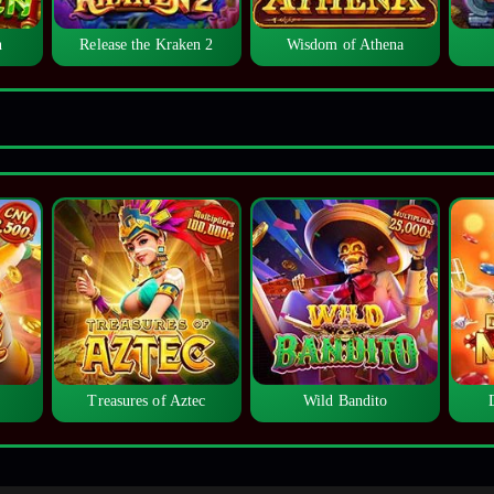
n
Release the Kraken 2
Wisdom of Athena
Treasures of Aztec
Wild Bandito