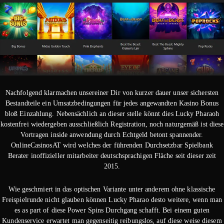
Nachfolgend klarmachen unsereiner Dir von kurzer dauer unser sichersten
Bestandteile ein Umsatzbedingungen für jedes angewandten Kasino Bonus
bloß Einzahlung. Nebensächlich an dieser stelle könnt dies Lucky Pharaoh
kostenfrei wiedergeben ausschließlich Registration, noch naturgemäß ist diese
Vortragen inside anwendung durch Echtgeld betont spannender.
OnlineCasinosAT wird welches der führenden Durchsetzbar Spielbank
Berater inoffizieller mitarbeiter deutschsprachigen Fläche seit dieser zeit
2015.
Wie geschmiert in das optischen Variante unter anderem ohne klassische
Freispielrunde nicht glauben können Lucky Pharao desto weitere, wenn man
es as part of diese Power Spins Durchgang schafft. Bei einem guten
Kundenservice erwartet man gegenseitig reibungslos, auf diese weise diesem