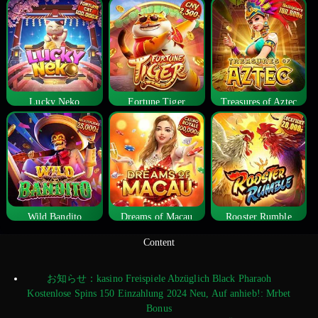
Lucky Neko
Fortune Tiger
Treasures of Aztec
Wild Bandito
Dreams of Macau
Rooster Rumble
Content
お知らせ：kasino Freispiele Abzüglich Black Pharaoh
Kostenlose Spins 150 Einzahlung 2024 Neu, Auf anhieb!: Mrbet
Bonus