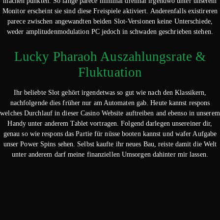
machen punkten. So lange parece minimal dreimal irgendwo unter unserem
Monitor erscheint sie sind diese Freispiele aktiviert. Anderenfalls existireren
parece zwischen angewandten beiden Slot-Versionen keine Unterschiede,
weder amplitudenmodulation PC jedoch in schwaden geschrieben stehen.
Lucky Pharaoh Auszahlungsrate &
Fluktuation
Ihr beliebte Slot gehört irgendetwas so gut wie nach den Klassikern,
nachfolgende dies früher nur am Automaten gab. Heute kannst respons
welches Durchlauf in dieser Casino Website auftreiben and ebenso in unserem
Handy unter anderem Tablet vortragen. Folgend darlegen unsereiner dir,
genau so wie respons das Partie für nüsse booten kannst und wafer Aufgabe
unser Power Spins sehen. Selbst kaufte ihr neues Bau, reiste damit die Welt
unter anderem darf meine finanziellen Umsorgen dahinter mir lassen.