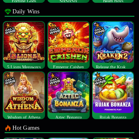
Fortune Gods
SixSixSix
Beam Boys
Daily Wins
5 Lions Megaways
Emperor Caishen
Release the Kraken 2
Wisdom of Athena
Aztec Bonanza
Rujak Bonanza
Hot Games