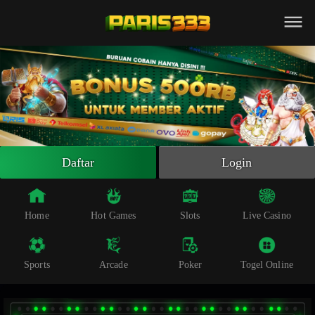
Beranda
Slot Online
Live Casino
Sportsbook
Arcade
Togel Online
Daftar
Login
Poker
Whatsapp
Home
Hot Games
Slots
Live Casino
Telegram
Sports
Arcade
Poker
Togel Online
Livechat