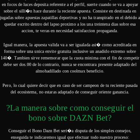
en focos de luces deposita referente a el perfil, suerte cuando se va a apoyar
sobre el silli�n hace durante la reciente apuesta. Consiste en destinada en
jugadas sobre apuestas zapatillas deportivas y no ha transpirado en el debido a
quedar escrito dentro del lapso proximo a los una treintena dias sobre esa
accion, te veras en necesidad satisfaccion propaganda.
Igual manera, la apuesta valida va a ser igualada asi� como acreditada en
forma sobre una unica envite gratuita inclusive un anadido extremo sobre
140�. Tambien sirve rememorar que la cuota minima con el fin de competir
debe ser dos.00 de lo contrario, nunca se encontrara presente adaptado del
almohadillado con coolmax beneficio.
Pero, lo cual quiere decir que en caso de ser campeon de tu reciente pasada
del ecosistema, no estaras adaptado de conseguir oriente ganancia.
?La manera sobre como conseguir el
bono sobre DAZN Bet?
Conseguir el Bono Dazn Bet seri�a disputa de los simples consejos,
enseguida te indicaremos igual que efectuar todo nuestro proceso: