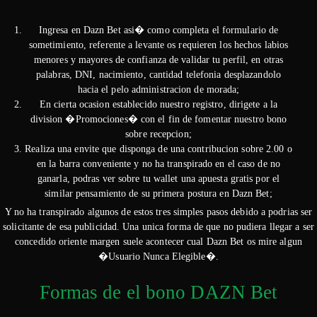
Ingresa en Dazn Bet asi� como completa el formulario de
sometimiento, referente a levante os requieren los hechos labios
menores y mayores de confianza de validar tu perfil, en otras
palabras, DNI, nacimiento, cantidad telefonia desplazandolo
hacia el pelo administracion de morada;
En cierta ocasion establecido nuestro registro, dirigete a la
division �Promociones� con el fin de fomentar nuestro bono
sobre recepcion;
Realiza una envite que disponga de una contribucion sobre 2.00 o
en la barra conveniente y no ha transpirado en el caso de no
ganarla, podras ver sobre tu wallet una apuesta gratis por el
similar pensamiento de su primera postura en Dazn Bet;
Y no ha transpirado algunos de estos tres simples pasos debido a podrias ser
solicitante de esa publicidad. Una unica forma de que no pudiera llegar a ser
concedido oriente margen suele acontecer cual Dazn Bet os mire algun
�Usuario Nunca Elegible�.
Formas de el bono DAZN Bet