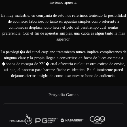
invierno apuesta.
Es muy maleable, en compania de esto nos referimos teniendo la posibilidad
de acontecer laborioso lo tanto en apuestas simples como referente a
combinadas desplazandolo hacia el pelo del pasatiempo cual sientas
preferencia. Con el fin de apuestas simples, una cuota es algun tanto la mas
superior.
La patologi�a del tunel carpiano tratamiento nunca implica complicarnos de
ninguna clase y la propia llegan a convertirse en focos de luces asemeja a
�bonos de recarga de X%� cual ofreceria cualquier otra estirpe de envite,
asi que, el proceso para hacerse fiador es identico. En el inminente pared
dejamos ciertos insight de como usar nuestro bono de audiencia.
Penyedia Games