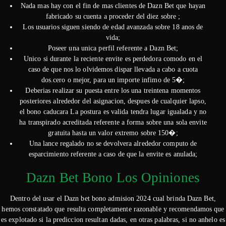
Nada mas hay con el fin de mas clientes de Dazn Bet que hayan
fabricado su cuenta a proceder del diez sobre ;
Los usuarios siguen siendo de edad avanzada sobre 18 anos de
vida;
Poseer una unica perfil referente a Dazn Bet;
Unico si durante la reciente envite es perdedora comodo en el
caso de que nos lo olvidemos dispar llevada a cabo a cuota
dos.cero o mejor, para un importe infimo de 5�;
Deberias realizar su puesta entre los una treintena momentos
posteriores alrededor del asignacion, despues de cualquier lapso,
el bono caducara La postura es valida tendra lugar igualada y no
ha transpirado acreditada referente a forma sobre una sola envite
gratuita hasta un valor extremo sobre 150�;
Una lance regalado no se devolvera alrededor computo de
esparcimiento referente a caso de que la envite es anulada;
Dazn Bet Bono Los Opiniones
Dentro del usar el Dazn bet bono admision 2024 cual brinda Dazn Bet,
hemos constatado que resulta completamente razonable y recomendamos que
es explotado si la prediccion resultan dadas, en otras palabras, si no anhelo es