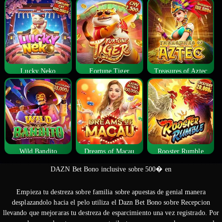
Lucky Neko
Fortune Tiger
Treasures of Aztec
Wild Bandito
Dreams of Macau
Rooster Rumble
DAZN Bet Bono inclusive sobre 500� en
Empieza tu destreza sobre familia sobre apuestas de genial manera
desplazandolo hacia el pelo utiliza el Dazn Bet Bono sobre Recepcion
llevando que mejoraras tu destreza de esparcimiento una vez registrado. Por