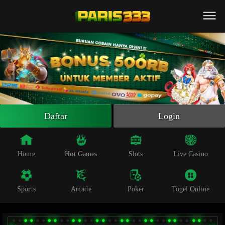
Beranda
Slot Online
Live Casino
Sportsbook
Arcade
Togel Online
Daftar
Login
Poker
Whatsapp
Home
Hot Games
Slots
Live Casino
Telegram
Sports
Arcade
Poker
Togel Online
Livechat