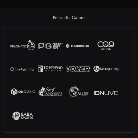
Penyedia Games