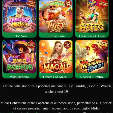
Lucky Neko
Fortune Tiger
Treasures of Aztec
Wild Bandito
Dreams of Macau
Rooster Rumble
Alcune delle slot oltre a popolari includono Cash Bandits, , God of Wealth
anche Sweet 16
Midas Confusione offre l’opzione di autoesclusione, permettendo ai giocatori
di cessare precariamente l’accesso aborda scompiglio Midas