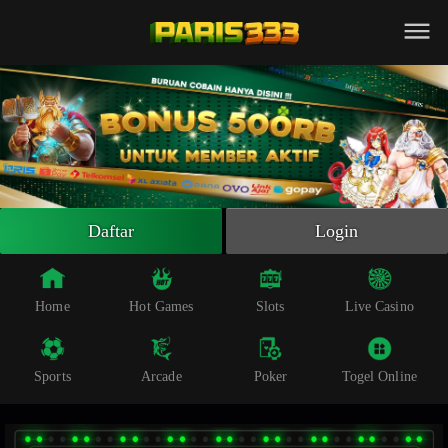
Beranda
Slot Online
Live Casino
Sportsbook
Arcade
Togel Online
Daftar
Login
Poker
Whatsapp
Home
Hot Games
Slots
Live Casino
Telegram
Sports
Arcade
Poker
Togel Online
Livechat