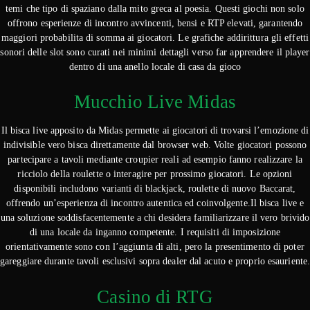
temi che tipo di spaziano dalla mito greca al poesia. Questi giochi non solo
offrono esperienze di incontro avvincenti, bensi e RTP elevati, garantendo
maggiori probabilita di somma ai giocatori. Le grafiche addirittura gli effetti
sonori delle slot sono curati nei minimi dettagli verso far apprendere il player
dentro di una anello locale di casa da gioco
Mucchio Live Midas
Il bisca live apposito da Midas permette ai giocatori di trovarsi l’emozione di
indivisible vero bisca direttamente dal browser web. Volte giocatori possono
partecipare a tavoli mediante croupier reali ad esempio fanno realizzare la
ricciolo della roulette o interagire per prossimo giocatori. Le opzioni
disponibili includono varianti di blackjack, roulette di nuovo Baccarat,
offrendo un’esperienza di incontro autentica ed coinvolgente.Il bisca live e
una soluzione soddisfacentemente a chi desidera familiarizzare il vero brivido
di una locale da inganno competente. I requisiti di imposizione
orientativamente sono con l’aggiunta di alti, pero la presentimento di poter
gareggiare durante tavoli esclusivi sopra dealer dal acuto e proprio esauriente
Casino di RTG