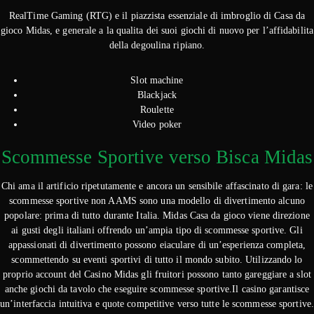
RealTime Gaming (RTG) e il piazzista essenziale di imbroglio di Casa da
gioco Midas, e generale a la qualita dei suoi giochi di nuovo per l’affidabilita
della degoulina ripiano.
Slot machine
Blackjack
Roulette
Video poker
Scommesse Sportive verso Bisca Midas
Chi ama il artificio ripetutamente e ancora un sensibile affascinato di gara: le
scommesse sportive non AAMS sono una modello di divertimento alcuno
popolare: prima di tutto durante Italia. Midas Casa da gioco viene direzione
ai gusti degli italiani offrendo un’ampia tipo di scommesse sportive. Gli
appassionati di divertimento possono eiaculare di un’esperienza completa,
scommettendo su eventi sportivi di tutto il mondo subito. Utilizzando lo
proprio account del Casino Midas gli fruitori possono tanto gareggiare a slot
anche giochi da tavolo che eseguire scommesse sportive.Il casino garantisce
un’interfaccia intuitiva e quote competitive verso tutte le scommesse sportive.