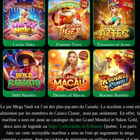
Lucky Neko
Fortune Tiger
Treasures of Aztec
Wild Bandito
Dreams of Macau
Rooster Rumble
Le jeu Mega Vault est l’un des plus payants du Canada. La machine a sous est
alimentee par les membres de Casino Classic, mais pas seulement. En effet, la
machine a sous est aussi au catalogue du site Grand Mondial et Yukon Gold,
deux sites de legende au
https://yebocasino.io/fr/bonus/
Quebec. Les paris
faits sur cette incroyable machine a sous ne font qu’augmenter la mega
cagnotte a gagner. Avec un jackpot de minimum un million a gagner, il n’est