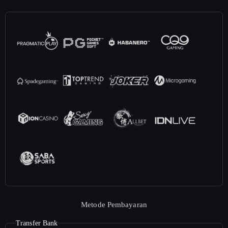
Metode Pembayaran
Transfer Bank